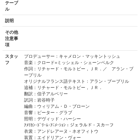
テーブ
ル
説明
その他
注意事
項
スタッ
プロデューサー：キャメロン・マッキントッシュ
フ
音楽：クロード=ミッシェル・シェーンベルク
作詞：リチャード・モルトビー，ＪＲ．／ アラン・ブ
ーブリル
オリジナルフランス語テキスト：アラン・ブーブリル
追補：リチャード・モルトビー，ＪＲ．
翻訳：信子アルベリー
訳詞：岩谷時子
編曲：ウィリアム・Ｄ・ブローン
音響：ピーター・グラブ
照明：デヴィッド・ハーシー
ｱﾒﾘｶﾝ･ﾄﾞﾘｰﾑ･ｱﾆﾒｰｼｮﾝ：ジェラルド・スカーフ
衣裳：アンドレアーヌ・ネオフィトウ
装置：エイドリアン・ヴォー