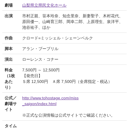
劇場
山梨県立県民文化ホール
出演
市村正親、笹本玲奈、知念里奈、新妻聖子、木村花代、
原田優一、山崎育三郎、岡幸二郎、上原理生、泉洋平、
池谷祐子、ほか
作曲
クロード=ミッシェル・シェーンベルク
脚本
アラン・ブーブリル
演出
ローレンス・コナー
料金
7,500円 ～ 12,500円
（1枚
【発売日】
あた
Ｓ席 12,500円 Ａ席 7,500円（全席指定・税込）
り）
公式／
http://www.tohostage.com/miss
劇場サ
_saigon/index.html
イト
※正式な公演情報は公式サイトでご確認ください。
タイム