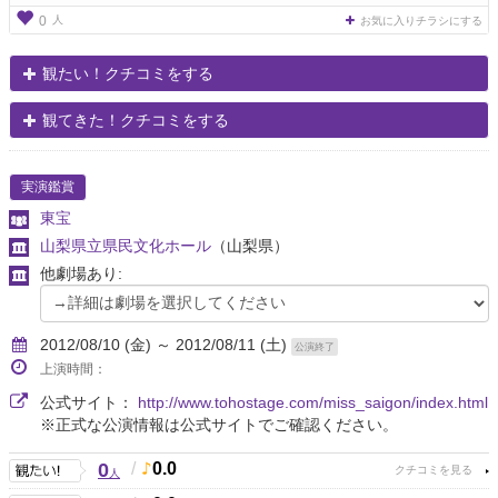
人
0
お気に入りチラシにする
観たい！クチコミをする
観てきた！クチコミをする
実演鑑賞
東宝
山梨県立県民文化ホール
（山梨県）
他劇場あり:
2012/08/10 (金) ～ 2012/08/11 (土)
公演終了
上演時間：
公式サイト：
http://www.tohostage.com/miss_saigon/index.html
※正式な公演情報は公式サイトでご確認ください。
0
/
0.0
人