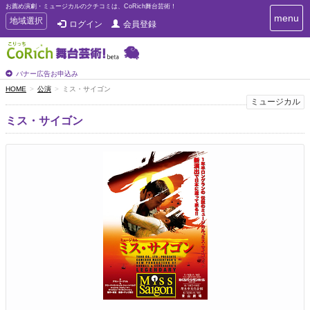
お薦め演劇・ミュージカルのクチコミは、CoRich舞台芸術！
T
menu
T
地域選択
ログイン
会員登録
o
o
g
g
g
g
l
l
バナー広告お申込み
e
e
HOME
公演
ミス・サイゴン
n
n
ミュージカル
a
a
v
ミス・サイゴン
i
v
g
i
a
g
t
a
i
t
o
n
i
o
n