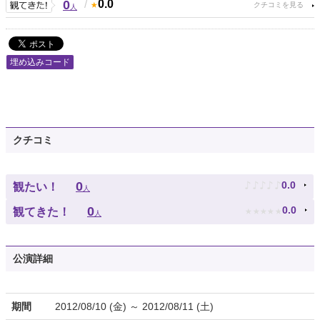
0
/
0.0
人
埋め込みコード
クチコミ
♪
♪
♪
♪
♪
0
0.0
観たい！
人
★
★
★
★
★
0
0.0
観てきた！
人
公演詳細
期間
2012/08/10 (金) ～ 2012/08/11 (土)