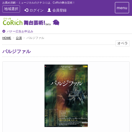
お薦め演劇・ミュージカルのクチコミは、CoRich舞台芸術！
T
menu
T
地域選択
ログイン
会員登録
o
o
g
g
g
g
l
l
バナー広告お申込み
e
e
HOME
公演
パルジファル
n
n
オペラ
a
a
v
パルジファル
i
v
g
i
a
g
t
a
i
t
o
n
i
o
n