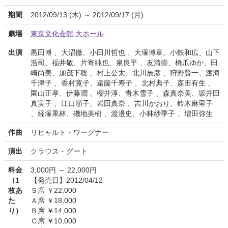
期間
2012/09/13 (木) ～ 2012/09/17 (月)
劇場
東京文化会館 大ホール
出演
黒田博 、大沼徹、小田川哲也 、大塚博章、小鉄和広、山下
浩司、福井敬、片寄純也、泉良平 、友清崇、橋爪ゆか、田
崎尚美、加茂下稔 、村上公太、北川辰彦 、狩野賢一、渡海
千津子 、香村寛子、遠藤千寿子 、北村典子、森田有生 、
園山正孝、伊藤潤 、櫻井淳、青木雪子 、森真奈美、坂井田
真実子 、江口順子、岩田真奈 、吉川かおり、鈴木麻里子
、経塚果林、磯地美樹 、渡邊史、小林紗季子 、増田弥生
作曲
リヒャルト・ワーグナー
演出
クラウス・グート
料金
3,000円 ～ 22,000円
（1
【発売日】2012/04/12
枚あ
Ｓ席 ￥22,000
た
Ａ席 ￥18,000
り）
Ｂ席 ￥14,000
Ｃ席 ￥10,000