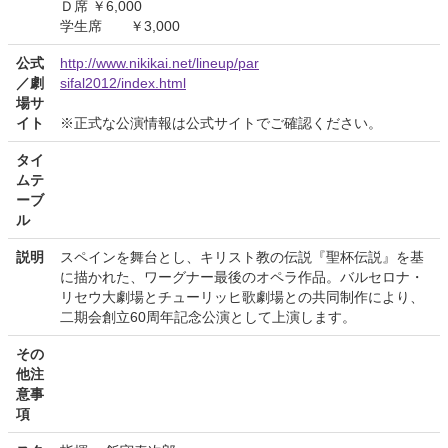
Ｄ席 ￥6,000
学生席 ￥3,000
公式
http://www.nikikai.net/lineup/par
／劇
sifal2012/index.html
場サ
イト
※正式な公演情報は公式サイトでご確認ください。
タイ
ムテ
ーブ
ル
説明
スペインを舞台とし、キリスト教の伝説『聖杯伝説』を基
に描かれた、ワーグナー最後のオペラ作品。バルセロナ・
リセウ大劇場とチューリッヒ歌劇場との共同制作により、
二期会創立60周年記念公演として上演します。
その
他注
意事
項