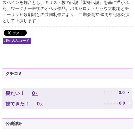
スペインを舞台とし、キリスト教の伝説『聖杯伝説』を基に描かれ
た、ワーグナー最後のオペラ作品。バルセロナ・リセウ大劇場とチ
ューリッヒ歌劇場との共同制作により、二期会創立60周年記念公演
として上演します。
埋め込みコード
クチコミ
♪
♪
♪
♪
♪
0
0.0
観たい！
人
★
★
★
★
★
0
0.0
観てきた！
人
公演詳細