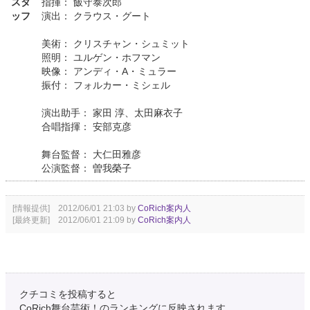
スタ
指揮： 飯守泰次郎
ッフ
演出： クラウス・グート
美術： クリスチャン・シュミット
照明： ユルゲン・ホフマン
映像： アンディ・A・ミュラー
振付： フォルカー・ミシェル
演出助手： 家田 淳、太田麻衣子
合唱指揮： 安部克彦
舞台監督： 大仁田雅彦
公演監督： 曽我榮子
[情報提供] 2012/06/01 21:03 by
CoRich案内人
[最終更新] 2012/06/01 21:09 by
CoRich案内人
クチコミを投稿すると
CoRich舞台芸術！のランキングに反映されます。