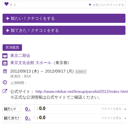
人
0
お気に入りチラシにする
観たい！クチコミをする
観てきた！クチコミをする
実演鑑賞
東京二期会
東京文化会館 大ホール
（東京都）
2012/09/13 (木) ～ 2012/09/17 (月)
公演終了
休演日：9/14
上演時間：
公式サイト：
http://www.nikikai.net/lineup/parsifal2012/index.htm
※正式な公演情報は公式サイトでご確認ください。
0
/
0.0
人
0
/
0.0
人