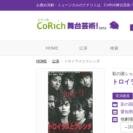
お薦め演劇・ミュージカルのクチコミは、CoRich舞台芸術
HOME
公演
検索
HOME
公演
トロイラスとクレシダ
彩の国シェ
トロイ
実演鑑賞
彩の国
愛知県
他劇場