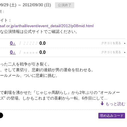
09/29 (土) ～ 2012/09/30 (日)
公演終了
間：
イト：
saf.or.jp/arthall/event/event_detail/2012/p08mid.html
な公演情報は公式サイトでご確認ください。
0
♪
♪
♪
♪
♪
/
0.0
人
0
★
★
★
★
★
/
0.0
人
った二人を戦争が引き裂く。
、そして裏切り、悲劇の連鎖が男の運命を狂わせる。
ールメール、ついに悲劇に挑む。
で劇場を沸かせた『じゃじゃ馬馴らし』から2年ぶりの “オールメー
ズ” の登場。しかもこれまでの喜劇から一転、6作目にして...
もっと読む
埋め込みコード