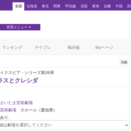
！
全国
北海道
東北
関東
甲信越
北陸
東海
近畿
中国
四
管理メニュー
団体WEBサイト管理
顧客管理
ランキング
チケプレ
掲示板
Myページ
演劇
イクスピア・シリーズ第26弾
ラスとクレシダ
さいたま芸術劇場
芸術劇場 大ホール
（愛知県）
あり: