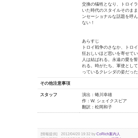
交換の犠牲となり、トロイラ
いた時代のスタイルそのまま
ンセーショナルな話題を呼ん
ない！
あらすじ
トロイ戦争のさなか、トロイ
狂おしいほど思いを寄せてい
人は結ばれる。永遠の愛を誓
れる。時がたち、軍使として
っているクレシダの姿だった
その他注意事項
スタッフ
演出：蜷川幸雄
作：W. シェイクスピア
翻訳：松岡和子
[情報提供] 2012/04/20 19:32 by
CoRich案内人