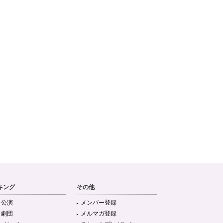
キング
その他
目公演
メンバー登録
目劇団
メルマガ登録