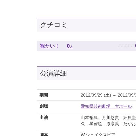
クチコミ
♪
♪
♪
♪
♪
0
観たい！
人
公演詳細
期間
2012/09/29 (土) ～ 2012/09/
劇場
愛知県芸術劇場 大ホール
出演
山本裕典、月川悠貴、細貝圭
久、星智也、原康義、たかお
脚本
W.シェイクスピア