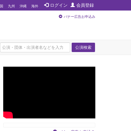
ログイン
会員登録
国
九州
沖縄
海外
バナー広告お申込み
公演検索