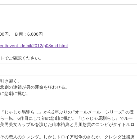
00円、 Ｂ席：6,000円
event/event_detail/2012/p08mid.html
イトでご確認ください。
引き裂く。
悲劇の連鎖が男の運命を狂わせる。
に悲劇に挑む。
『じゃじゃ馬馴らし』から2年ぶりの “オールメール・シリーズ” の登
ら一転、6作目にして初の悲劇に挑む。『じゃじゃ馬馴らし』でルー
美男美女カップルを演じた山本裕典と月川悠貴のコンビがタイトルロ
その恋人のクレシダ。しかしトロイア戦争のさなか、クレシダは捕虜