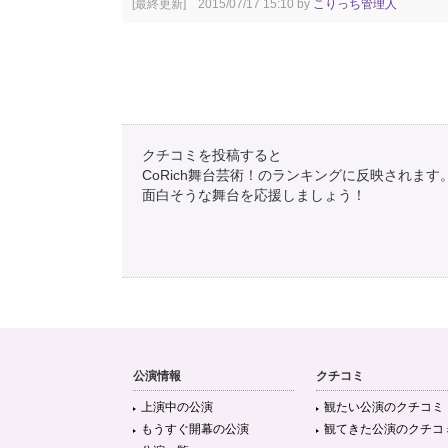
[最終更新] 2015/07/17 15:10 by
こりっち管理人
クチコミを投稿すると
CoRich舞台芸術！のランキングに反映されます
面白そうな舞台を応援しましょう！
公演情報
クチコミ
上演中の公演
観たい公演のクチコミ
もうすぐ開幕の公演
観てきた公演のクチコ