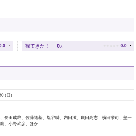
★
★
★
★
★
0
0.0
0.0
観てきた！
人
30 (日)
、長田成哉、佐藤祐基、塩谷瞬、内田滋、廣田高志、横田栄司、塾一
鷹、小野武彦、ほか