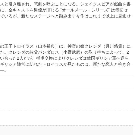
スと引き離され、悲劇を呼ぶことになる。シェイクスピアが戯曲を書
に、全キャストを男優が演じる “オールメール・シリーズ” は毎回セ
でいるが、新たなステージへと踏み出す今作はこれまで以上に見逃せ
の王子トロイラス（山本裕典）は、神官の娘クレシダ（月川悠貴）に
た。クレシダの叔父パンダロス（小野武彦）の取り持ちによって、2
い合った2人だが、捕虜交換によりクレシダは敵国ギリシア軍へ送ら
ギリシア陣営に訪れたトロイラスが見たものは、新たな恋人と抱き合
―。