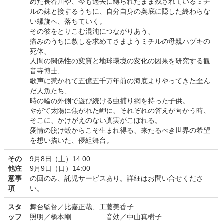
めた長谷川や、今も過去に縛られたまま残されているミチ
ルの妹と接するうちに、自分自身の奥底に隠した終わらな
い螺旋へ、落ちていく。
その彼をとりこむ混沌につながりあう、
痛みのうちに赦しを求めてさまようミチルの母親ハヅキの
死体、
人間の関係性の変質と地球環境の変化の因果を研究する観
音寺博士、
歌声に惹かれて五億五千万年前の海底よりやってきた歪ん
だ人魚たち、
時の輪の外側で遊び続ける虫捕り網を持った子供。
やがて太陽に焦がれた岬に、それぞれの答えが向かう時、
そこに、かけがえのない真実がこぼれる。
愛情の脱け殻からこそ生まれ得る、来たるべき世界の希望
を想い描いた、儚組舞台。
その
9月8日（土）14:00
他注
9月9日（日）14:00
意事
の回のみ、託児サービスあり。詳細はお問い合せくださ
項
い。
スタ
舞台監督／比嘉正哉、工藤美香子
ッフ
照明／橋本剛 音効／中山真樹子