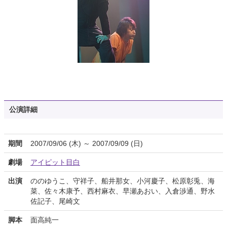
公演詳細
期間
2007/09/06 (木) ～ 2007/09/09 (日)
劇場
アイピット目白
出演
ののゆうこ、守祥子、船井那女、小河慶子、松原彰兎、海
菜、佐々木康予、西村麻衣、早瀬あおい、入倉渉通、野水
佐記子、尾崎文
脚本
面高純一