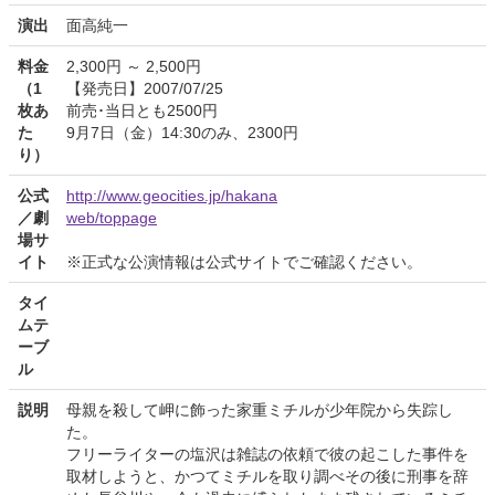
演出
面高純一
料金
2,300円 ～ 2,500円
（1
【発売日】2007/07/25
枚あ
前売･当日とも2500円
た
9月7日（金）14:30のみ、2300円
り）
公式
http://www.geocities.jp/hakana
／劇
web/toppage
場サ
イト
※正式な公演情報は公式サイトでご確認ください。
タイ
ムテ
ーブ
ル
説明
母親を殺して岬に飾った家重ミチルが少年院から失踪し
た。
フリーライターの塩沢は雑誌の依頼で彼の起こした事件を
取材しようと、かつてミチルを取り調べその後に刑事を辞