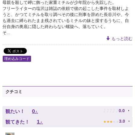
母親を殺して岬に飾った家重ミチルが少年院から失踪した。
フリーライターの塩沢は雑誌の依頼で彼の起こした事件を取材しよ
うと、かつてミチルを取り調べその後に刑事を辞めた長谷川や、今
も過去に縛られたまま残されているミチルの妹と接するうちに、自
分自身の奥底に隠した終わらない螺旋へ、落ちていく。
そ...
もっと読む
埋め込みコード
クチコミ
♪
♪
♪
♪
♪
0
0.0
観たい！
人
★
★
★
★
★
1
3.0
観てきた！
人