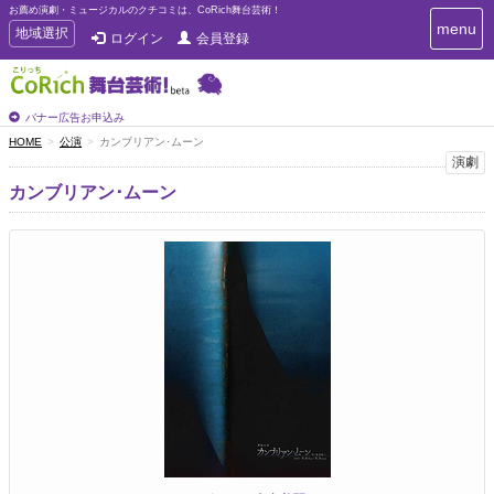
お薦め演劇・ミュージカルのクチコミは、CoRich舞台芸術！
T
menu
T
地域選択
ログイン
会員登録
o
o
g
g
g
g
l
l
バナー広告お申込み
e
e
HOME
公演
カンブリアン･ムーン
n
n
演劇
a
a
v
カンブリアン･ムーン
i
v
g
i
a
g
t
a
i
t
o
n
i
o
n