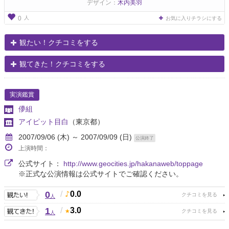
デザイン：
木内美羽
人
0
お気に入りチラシにする
観たい！クチコミをする
観てきた！クチコミをする
実演鑑賞
儚組
アイピット目白
（東京都）
2007/09/06 (木) ～ 2007/09/09 (日)
公演終了
上演時間：
公式サイト：
http://www.geocities.jp/hakanaweb/toppage
※正式な公演情報は公式サイトでご確認ください。
0
/
0.0
人
1
/
3.0
人