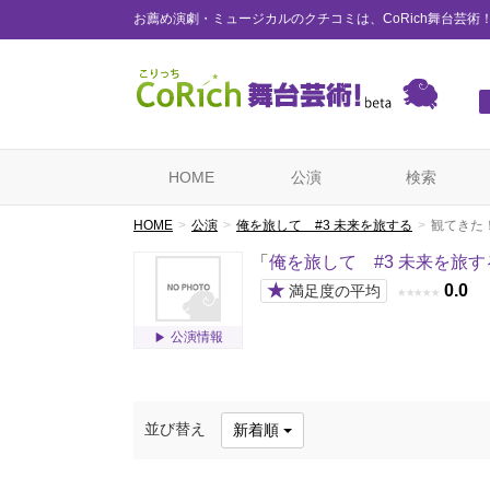
お薦め演劇・ミュージカルのクチコミは、CoRich舞台芸術
HOME
公演
検索
HOME
公演
俺を旅して #3 未来を旅する
観てきた
「
俺を旅して #3 未来を旅す
★
0.0
満足度の平均
★
★
★
★
★
公演情報
並び替え
新着順