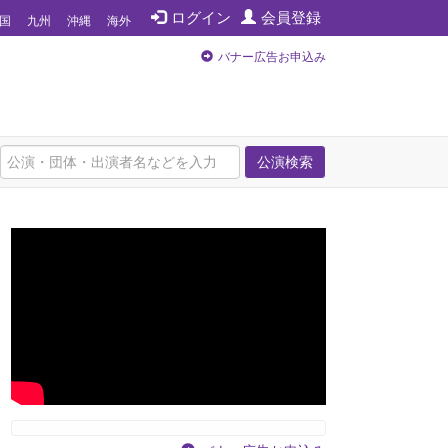
ログイン
会員登録
国
九州
沖縄
海外
バナー広告お申込み
公演検索