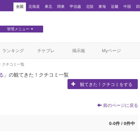
！
全国
北海道
東北
関東
甲信越
北陸
東海
近畿
中国
四
管理メニュー
団体WEBサイト管理
顧客管理
ランキング
チケプレ
掲示板
Myページ
！クチコミ一覧
る
」の観てきた！クチコミ一覧
観てきた！クチコミをする
前のページに戻る
0-0件 / 0件中