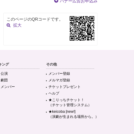
バナー広告お申込み
このページのQRコードです。
拡大
キング
その他
目公演
メンバー登録
目劇団
メルマガ登録
目メンバー
チケットプレゼント
ヘルプ
★こりっちチケット！
（チケット管理システム）
★keicoba [new!]
（演劇が生まれる場所から。）