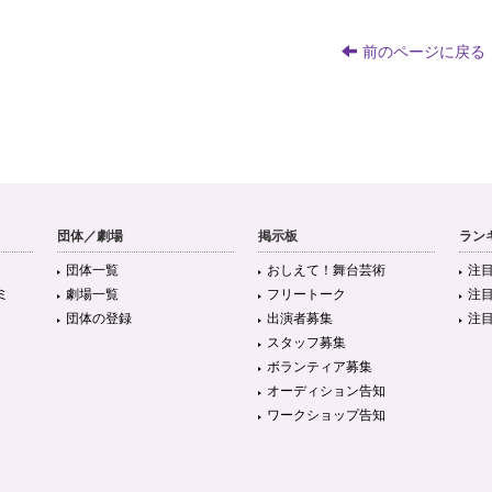
前のページに戻る
団体／劇場
掲示板
ラン
団体一覧
おしえて！舞台芸術
注
ミ
劇場一覧
フリートーク
注
団体の登録
出演者募集
注
スタッフ募集
ボランティア募集
オーディション告知
ワークショップ告知