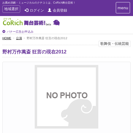
お薦め演劇・ミュージカルのクチコミは、CoRich舞台芸術！
T
menu
T
地域選択
ログイン
会員登録
o
o
g
g
g
g
l
l
バナー広告お申込み
e
e
HOME
公演
野村万作萬斎 狂言の現在2012
n
n
歌舞伎・伝統芸能
a
a
v
野村万作萬斎 狂言の現在2012
i
v
g
i
a
g
t
a
i
t
o
n
i
o
n