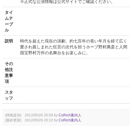
※正式な公演情報は公式サイトでご確認ください。
タイ
ムテ
ーブ
ル
説明
時代を超えた現在の演劇、約七百年の長い年月を経て広く
愛され親しまれた狂言の次代を担うホープ野村萬斎と人間
国宝野村万作の名舞台をお楽しみに。
その
他注
意事
項
スタ
ッフ
[情報提供] 2012/05/26 20:09 by
CoRich案内人
[最終更新] 2012/05/26 20:10 by
CoRich案内人