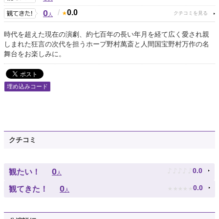
0
/
0.0
人
時代を超えた現在の演劇、約七百年の長い年月を経て広く愛され親
しまれた狂言の次代を担うホープ野村萬斎と人間国宝野村万作の名
舞台をお楽しみに。
埋め込みコード
クチコミ
♪
♪
♪
♪
♪
0
0.0
観たい！
人
★
★
★
★
★
0
0.0
観てきた！
人