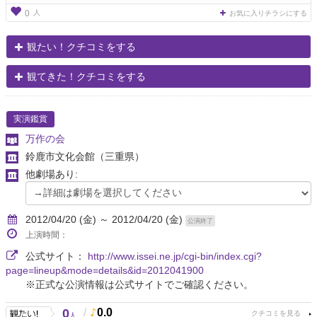
人
0
お気に入りチラシにする
観たい！クチコミをする
観てきた！クチコミをする
実演鑑賞
万作の会
鈴鹿市文化会館
（三重県）
他劇場あり:
2012/04/20 (金) ～ 2012/04/20 (金)
公演終了
上演時間：
公式サイト：
http://www.issei.ne.jp/cgi-bin/index.cgi?
page=lineup&mode=details&id=2012041900
※正式な公演情報は公式サイトでご確認ください。
0
/
0.0
人