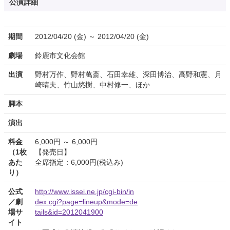
公演詳細
期間
2012/04/20 (金) ～ 2012/04/20 (金)
劇場
鈴鹿市文化会館
出演
野村万作、野村萬斎、石田幸雄、深田博治、高野和憲、月
崎晴夫、竹山悠樹、中村修一、ほか
脚本
演出
料金
6,000円 ～ 6,000円
（1枚
【発売日】
あた
全席指定：6,000円(税込み)
り）
公式
http://www.issei.ne.jp/cgi-bin/in
／劇
dex.cgi?page=lineup&mode=de
場サ
tails&id=2012041900
イト