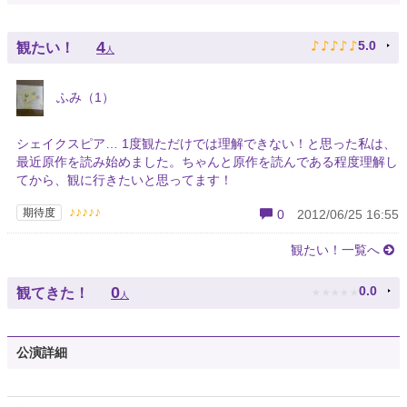
♪
♪
♪
♪
♪
4
5.0
観たい！
人
ふみ（1）
シェイクスピア… 1度観ただけでは理解できない！と思った私は、
最近原作を読み始めました。ちゃんと原作を読んである程度理解し
てから、観に行きたいと思ってます！
♪♪♪♪♪
期待度
0
2012/06/25 16:55
観たい！一覧へ
★
★
★
★
★
0
0.0
観てきた！
人
公演詳細