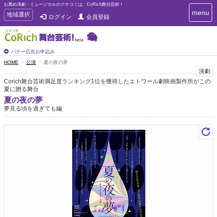
お薦め演劇・ミュージカルのクチコミは、CoRich舞台芸術！
T
menu
T
地域選択
ログイン
会員登録
o
o
g
g
g
g
l
l
バナー広告お申込み
e
e
HOME
公演
夏の夜の夢
n
n
演劇
a
a
v
Corich舞台芸術満足度ランキング1位を獲得したエトワール劇映画製作所がこの
i
夏に贈る舞台
v
g
i
夏の夜の夢
a
夢見る頃を過ぎても編
g
t
a
i
t
o
n
i
o
n