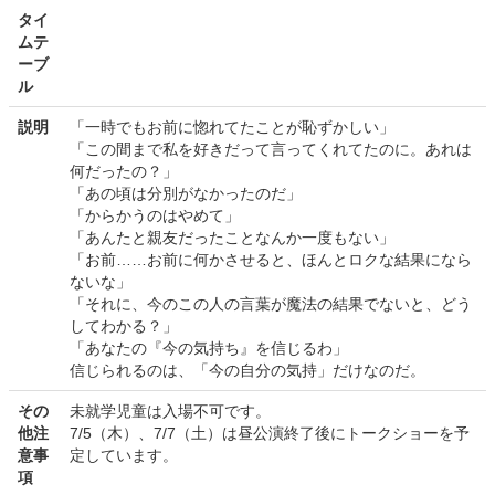
タイ
ムテ
ーブ
ル
説明
「一時でもお前に惚れてたことが恥ずかしい」
「この間まで私を好きだって言ってくれてたのに。あれは
何だったの？」
「あの頃は分別がなかったのだ」
「からかうのはやめて」
「あんたと親友だったことなんか一度もない」
「お前……お前に何かさせると、ほんとロクな結果になら
ないな」
「それに、今のこの人の言葉が魔法の結果でないと、どう
してわかる？」
「あなたの『今の気持ち』を信じるわ」
信じられるのは、「今の自分の気持」だけなのだ。
その
未就学児童は入場不可です。
他注
7/5（木）、7/7（土）は昼公演終了後にトークショーを予
意事
定しています。
項