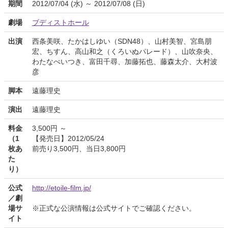
期間
2012/07/04 (水) ～ 2012/07/08 (日)
劇場
ブディストホール
出演
西条美咲、たかはしゆい（SDN48）、山村美智、宮島朋
宏、ちすん、高山和之（くろいぬパレード）、山吹奈央、
わたなべいつき、富田千尋、加藤拓也、藤森太介、大村波
彦
脚本
遠藤理史
演出
遠藤理史
料金
3,500円 ～
（1
【発売日】2012/05/24
枚あ
前売り3,500円、当日3,800円
た
り）
公式
http://etoile-film.jp/
／劇
場サ
※正式な公演情報は公式サイトでご確認ください。
イト