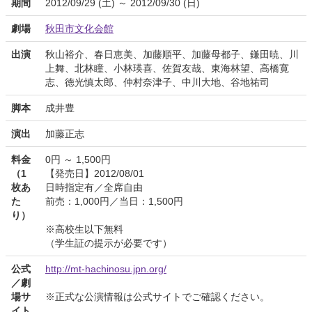
期間
2012/09/29 (土) ～ 2012/09/30 (日)
劇場
秋田市文化会館
出演
秋山裕介、春日恵美、加藤順平、加藤母都子、鎌田暁、川
上舞、北林瞳、小林瑛喜、佐賀友哉、東海林望、高橋寛
志、徳光慎太郎、仲村奈津子、中川大地、谷地祐司
脚本
成井豊
演出
加藤正志
料金
0円 ～ 1,500円
（1
【発売日】2012/08/01
枚あ
日時指定有／全席自由
た
前売：1,000円／当日：1,500円
り）
※高校生以下無料
（学生証の提示が必要です）
公式
http://mt-hachinosu.jpn.org/
／劇
場サ
※正式な公演情報は公式サイトでご確認ください。
イト