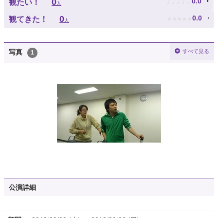
♪
♪
♪
♪
♪
0
0.0
観たい！
人
★
★
★
★
★
0
0.0
観てきた！
人
すべて見る
写真
1
公演詳細