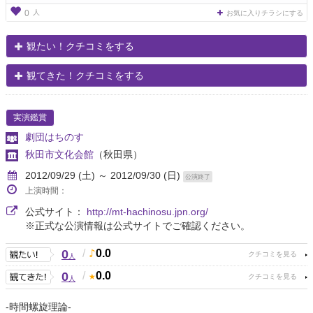
人
0
お気に入りチラシにする
観たい！クチコミをする
観てきた！クチコミをする
実演鑑賞
劇団はちのす
秋田市文化会館
（秋田県）
2012/09/29 (土) ～ 2012/09/30 (日)
公演終了
上演時間：
公式サイト：
http://mt-hachinosu.jpn.org/
※正式な公演情報は公式サイトでご確認ください。
0
/
0.0
人
0
/
0.0
人
-時間螺旋理論-