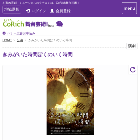
お薦め演劇・ミュージカルのクチコミは、CoRich舞台芸術！
T
menu
T
地域選択
ログイン
会員登録
o
o
g
g
g
g
l
l
バナー広告お申込み
e
e
HOME
公演
きみがいた時間ぼくのいく時間
n
n
演劇
a
a
v
きみがいた時間ぼくのいく時間
i
v
g
i
a
g
t
a
i
t
o
n
i
o
n