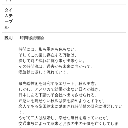
タイ
ムテ
ーブ
ル
説明
-時間螺旋理論-
時間には、形も重さも色もない。
そしてこの世に存在する万物は、
決して時の流れに抗う事が出来ない。
その時間流は、過去から未来に向かって、
螺旋状に激しく流れていく。
最先端技術を研究するエリート、秋沢里志。
しかし、アメリカで結果が出ない日々が続き、
日本にある下請の子会社へ出向させられる。
戸惑いを隠せない秋沢は夢を諦めようとするが、
恋人である梨田紘未に励まされ時間軸の研究に没頭してい
く。
やがて二人は結婚し、幸せな毎日を送っていたが、
交通事故によって紘未とお腹の中の子供を亡くしてしま