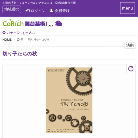
お薦め演劇・ミュージカルのクチコミは、CoRich舞台芸術！
T
menu
T
地域選択
ログイン
会員登録
o
o
g
g
g
g
l
l
バナー広告お申込み
e
e
HOME
公演
切り子たちの秋
n
n
演劇
a
a
v
切り子たちの秋
i
v
g
i
a
g
t
a
i
t
o
n
i
o
n