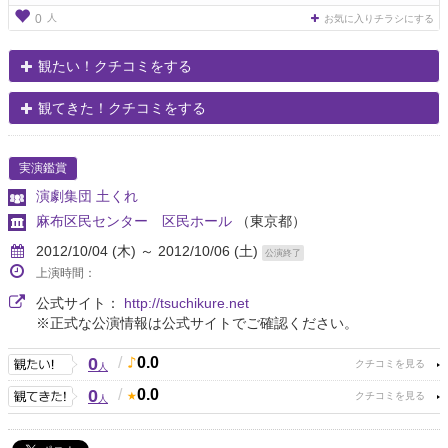
人
0
お気に入りチラシにする
観たい！クチコミをする
観てきた！クチコミをする
実演鑑賞
演劇集団 土くれ
麻布区民センター 区民ホール
（東京都）
2012/10/04 (木) ～ 2012/10/06 (土)
公演終了
上演時間：
公式サイト：
http://tsuchikure.net
※正式な公演情報は公式サイトでご確認ください。
0
/
0.0
人
0
/
0.0
人