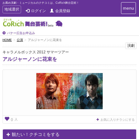
お薦め演劇・ミュージカルのクチコミは、CoRich舞台芸術！
T
menu
T
地域選択
ログイン
会員登録
o
o
g
g
g
g
l
l
バナー広告お申込み
e
e
HOME
公演
アルジャーノンに花束を
n
n
演劇
a
a
v
キャラメルボックス 2012 サマーツアー
i
v
アルジャーノンに花束を
g
i
a
g
t
a
i
t
o
n
i
o
n
人
0
お気に入りチラシにする
観たい！クチコミをする