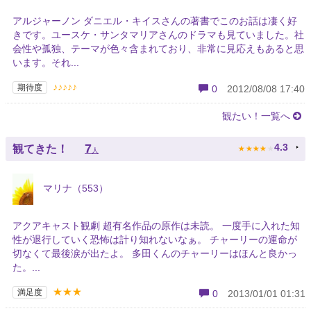
アルジャーノン ダニエル・キイスさんの著書でこのお話は凄く好
きです。ユースケ・サンタマリアさんのドラマも見ていました。社
会性や孤独、テーマが色々含まれており、非常に見応えもあると思
います。それ...
♪♪♪♪♪
期待度
0
2012/08/08 17:40
観たい！一覧へ
★
★
★
★
★
7
4.3
観てきた！
人
マリナ（553）
アクアキャスト観劇 超有名作品の原作は未読。 一度手に入れた知
性が退行していく恐怖は計り知れないなぁ。 チャーリーの運命が
切なくて最後涙が出たよ。 多田くんのチャーリーはほんと良かっ
た。...
★★★
満足度
0
2013/01/01 01:31