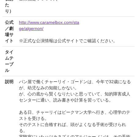
た
り）
公式
http://www.caramelbox.com/sta
／劇
ge/algernon/
場サ
イト
※正式な公演情報は公式サイトでご確認ください。
タイ
ムテ
ーブ
ル
説明
パン屋で働くチャーリイ・ゴードンは、今年で32歳になる
が、幼児なみの知能しかない。
が、心の底から賢くなりたいと思っていて、知的障害成人
センターに通い、読み書きや計算を習っている。
ある日、チャーリイはビークマン大学へ行き、心理学のテ
ストを受ける。
そのテストに合格すれば、頭がよくなる手術が受けられ
る。
実験室にいたハツカネズミのアルジャーノンは、その手術