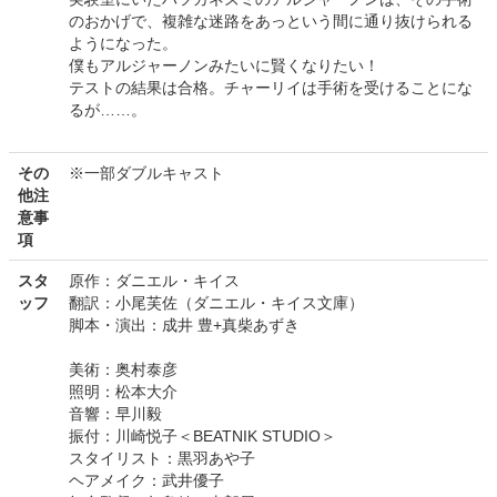
のおかげで、複雑な迷路をあっという間に通り抜けられる
ようになった。
僕もアルジャーノンみたいに賢くなりたい！
テストの結果は合格。チャーリイは手術を受けることにな
るが……。
その
※一部ダブルキャスト
他注
意事
項
スタ
原作：ダニエル・キイス
ッフ
翻訳：小尾芙佐（ダニエル・キイス文庫）
脚本・演出：成井 豊+真柴あずき
美術：奥村泰彦
照明：松本大介
音響：早川毅
振付：川崎悦子＜BEATNIK STUDIO＞
スタイリスト：黒羽あや子
ヘアメイク：武井優子