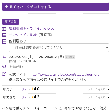
観てきた！クチコミをする
実演鑑賞
演劇集団キャラメルボックス
サンシャイン劇場
（東京都）
他劇場あり:
2012/07/21 (土) ～ 2012/08/12 (日)
公演終了
休演日：7/23,30 8/6
上演時間：
公式サイト：
http://www.caramelbox.com/stage/algernon/
※正式な公演情報は公式サイトでご確認ください。
7
/
4.0
人
7
/
4.3
人
パン屋で働くチャーリイ・ゴードンは、今年で32歳になるが、幼児