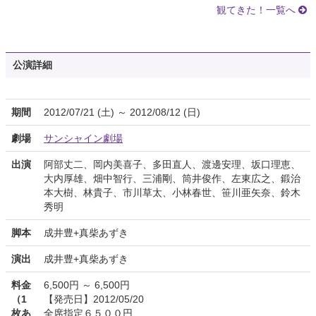
観てきた！一覧へ
公演詳細
期間
2012/07/21 (土) ～ 2012/08/12 (日)
劇場
サンシャイン劇場
出演
阿部丈二、岡内美喜子、多田直人、渡邊安理、坂口理恵、
大内厚雄、畑中智行、三浦剛、筒井俊作、左東広之、鍛治
本大樹、林貴子、市川草太、小林春世、笹川亜矢奈、鈴木
秀明
脚本
成井豊+真柴あずき
演出
成井豊+真柴あずき
料金
6,500円 ～ 6,500円
（1
【発売日】2012/05/20
枚あ
全席指定６５００円