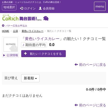
お薦め演劇・ミュージカルのクチコミは、CoRich舞台芸術！
T
menu
T
地域選択
ログイン
会員登録
o
o
g
g
g
g
l
l
バナー広告お申込み
e
e
HOME
公演
黄色いライスカレー
観たい！クチコミ一覧
n
n
a
「
黄色いライスカレー
」の観たい！クチコミ一覧
a
v
i
v
♪
0.0
期待度の平均
g
i
a
観たい！クチコミをする
g
公演情報
t
a
i
t
o
前のページに戻る
n
i
o
並び替え
新着順
n
0-0件 / 0件中
まだクチコミはありません
前のページに戻る