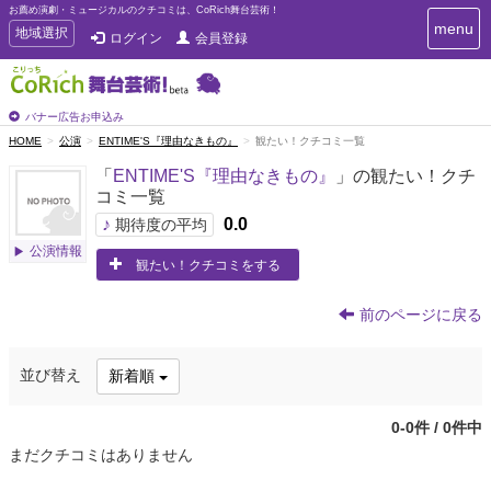
お薦め演劇・ミュージカルのクチコミは、CoRich舞台芸術！
T
menu
T
地域選択
ログイン
会員登録
o
o
g
g
g
g
l
l
バナー広告お申込み
e
e
HOME
公演
ENTIME'S『理由なきもの』
観たい！クチコミ一覧
n
n
a
「
ENTIME'S『理由なきもの』
」の観たい！クチ
a
v
コミ一覧
i
v
g
♪
0.0
i
期待度の平均
a
g
公演情報
t
観たい！クチコミをする
a
i
t
o
n
i
前のページに戻る
o
n
並び替え
新着順
0-0件 / 0件中
まだクチコミはありません