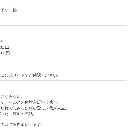
あすか、他
0円
5/12
00円
報は公式サイトでご確認ください。
金にならない。
して、ヘルスの体験入店で金稼ぐ。
ったれでしみったれな愛しき我が人生。
づいた、演劇の裏話。
入場はご遠慮願いします。