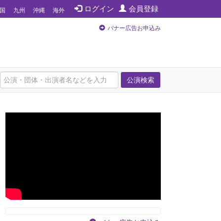
ログイン
会員登録
国
九州
沖縄
海外
バナー広告お申込み
公演検索