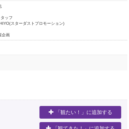
也
スタッフ
CHIYO(スターダストプロモーション)
桜企画
「観たい！」に追加する
。
「観てきた！」に追加する