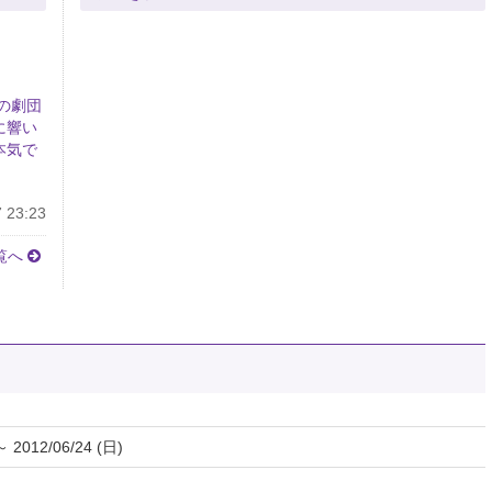
の劇団
に響い
本気で
 23:23
覧へ
～ 2012/06/24 (日)