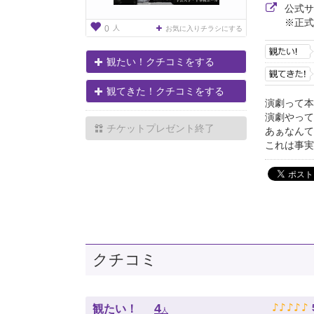
公式
※正式
人
0
お気に入りチラシにする
観たい！クチコミをする
観てきた！クチコミをする
演劇って本
演劇やって
チケットプレゼント終了
あぁなんて
これは事実
クチコミ
♪
♪
♪
♪
♪
4
観たい！
人