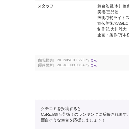
スタッフ
舞台監督/木川達
美術/三品遥
照明/(株)ライト
宣伝美術/KAGE
制作部/大川雅大
企画・製作/万本
[情報提供] 2012/05/10 16:28 by
どん
[最終更新] 2013/11/09 08:34 by
どん
クチコミを投稿すると
CoRich舞台芸術！のランキングに反映されます
面白そうな舞台を応援しましょう！