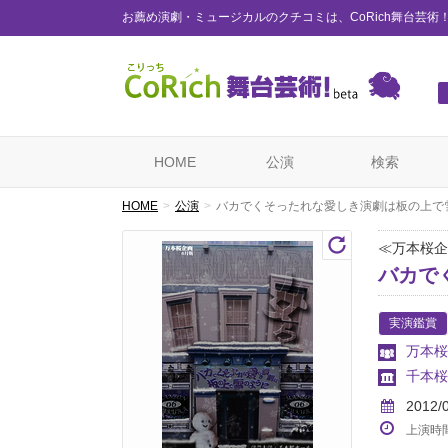
お薦め演劇・ミュージカルのクチコミは、CoRich舞台芸術
HOME
公演
検索
HOME
公演
バカでくそったれな愛しき演劇は板の上で
≪万本桜企
バカで
実演鑑賞
万本桜
千本桜
2012/
上演時