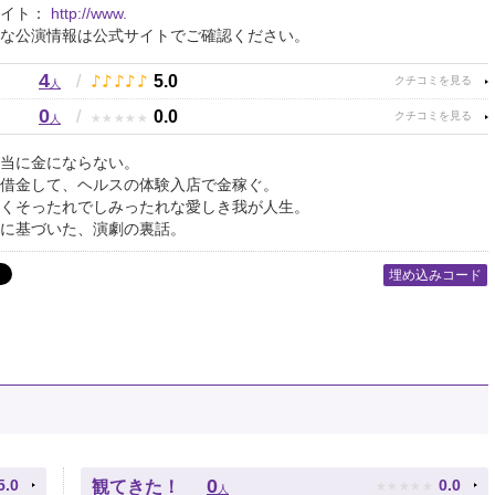
サイト：
http://www.
な公演情報は公式サイトでご確認ください。
4
♪
♪
♪
♪
♪
/
5.0
人
0
★
★
★
★
★
/
0.0
人
当に金にならない。
借金して、ヘルスの体験入店で金稼ぐ。
くそったれでしみったれな愛しき我が人生。
に基づいた、演劇の裏話。
埋め込みコード
★
★
★
★
★
0
5.0
0.0
観てきた！
人