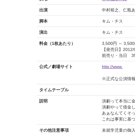
出演
中村裕之、仁瓶
脚本
キム・チス
演出
キム・チス
料金（1枚あたり）
3,500円 ～ 3,50
【発売日】2012/0
前売り・当日 35
公式／劇場サイト
http://www.
※正式な公演情
タイムテーブル
説明
演劇って本当に
演劇やって借金
あぁなんてくそ
これは事実に基
その他注意事項
未就学児童の御