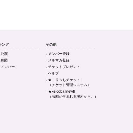
キング
その他
目公演
メンバー登録
目劇団
メルマガ登録
目メンバー
チケットプレゼント
ヘルプ
★こりっちチケット！
（チケット管理システム）
★keicoba [new!]
（演劇が生まれる場所から。）