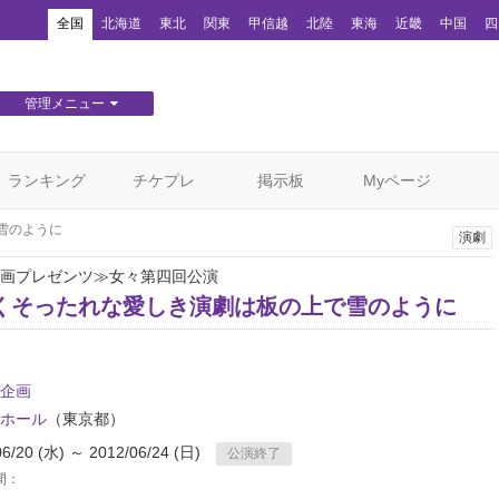
！
全国
北海道
東北
関東
甲信越
北陸
東海
近畿
中国
四
管理メニュー
団体WEBサイト管理
顧客管理
ランキング
チケプレ
掲示板
Myページ
雪のように
演劇
画プレゼンツ≫女々第四回公演
くそったれな愛しき演劇は板の上で雪のように
企画
ホール
（東京都）
06/20 (水) ～ 2012/06/24 (日)
公演終了
間：