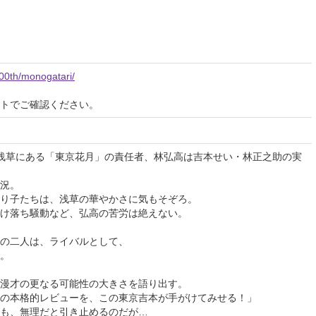
100th/monogatari/
イトでご確認ください。
浅草にある「東京花月」の責任者、林弘高は吉本せい・林正之助の実
況。
り子たちは、浅草の華やかさに気もそぞろ。
け落ち騒動など、弘高の苦労は絶えない。
の二人は、ライバルとして、
。
漫才の更なる可能性の大きさを語り出す。
の本格的レビューを、この東京吉本が手がけてみせる！」
も、無理だと引き止めるのだが…