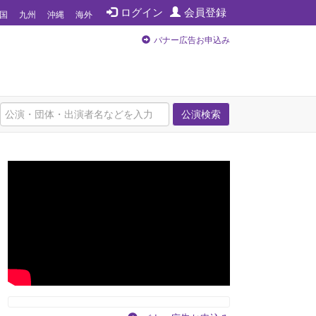
ログイン
会員登録
国
九州
沖縄
海外
バナー広告お申込み
公演検索