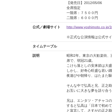
【発売日】2012/05/06
全席指定
一階席：７５００円
二階席：６０００円
公式／劇場サイト
http://www.yoshimoto.co.jp/
※正式な公演情報は公式サ
タイムテーブル
説明
昭和2年。東京の大歓楽街、
弟で、弱冠21歳。
こけら落としの安来節は大盛
しかし、好奇心旺盛な若い踊
夜遊びや朝帰り、はたまた駆
そんな中で弘高と兄、正之助
お互いに大きな夢を語り合う
兄は、エンタツ・アチャコの
すると弘高は「日本で初めて
と宣言して、さすがの正之助