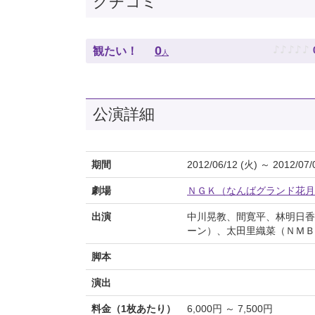
クチコミ
♪
♪
♪
♪
♪
0
観たい！
人
公演詳細
期間
2012/06/12 (火) ～ 2012/07/
劇場
ＮＧＫ（なんばグランド花月
出演
中川晃教、間寛平、林明日香
ーン）、太田里織菜（ＮＭＢ
脚本
演出
料金（1枚あたり）
6,000円 ～ 7,500円