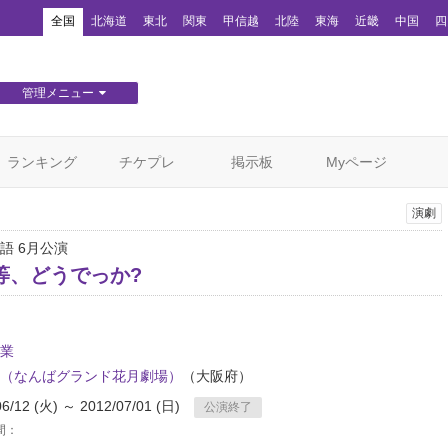
！
全国
北海道
東北
関東
甲信越
北陸
東海
近畿
中国
四
管理メニュー
団体WEBサイト管理
顧客管理
ランキング
チケプレ
掲示板
Myページ
演劇
語 6月公演
等、どうでっか?
業
（なんばグランド花月劇場）
（大阪府）
06/12 (火) ～ 2012/07/01 (日)
公演終了
間：