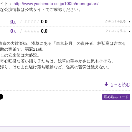
サイト：
http://www.yoshimoto.co.jp/100th/monogatari/
な公演情報は公式サイトでご確認ください。
0
♪
♪
♪
♪
♪
/
0.0
人
0
★
★
★
★
★
/
0.0
人
東京の大歓楽街、浅草にある「東京花月」の責任者、林弘高は吉本せ
助の実弟で、弱冠21歳。
しの安来節は大盛況。
奇心旺盛な若い踊り子たちは、浅草の華やかさに気もそぞろ。
帰り、はたまた駆け落ち騒動など、弘高の苦労は絶えない。
もっと読む
埋め込みコード