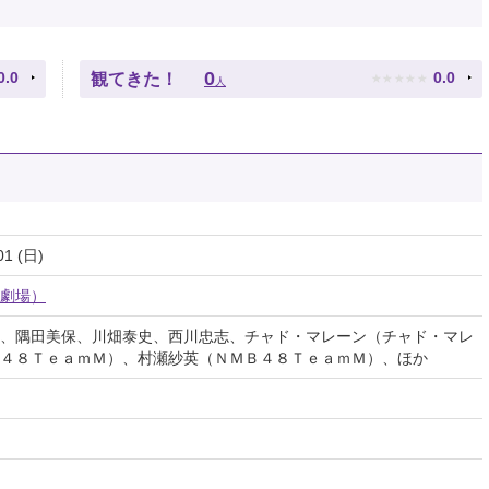
★
★
★
★
★
0
0.0
0.0
観てきた！
人
01 (日)
劇場）
、隅田美保、川畑泰史、西川忠志、チャド・マレーン（チャド・マレ
４８ＴｅａｍＭ）、村瀬紗英（ＮＭＢ４８ＴｅａｍＭ）、ほか