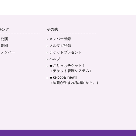
キング
その他
目公演
メンバー登録
目劇団
メルマガ登録
目メンバー
チケットプレゼント
ヘルプ
★こりっちチケット！
（チケット管理システム）
★keicoba [new!]
（演劇が生まれる場所から。）