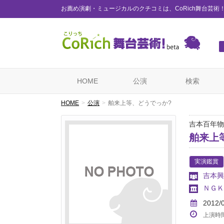
お薦め演劇・ミュージカルのクチコミは、CoRich舞台芸術
HOME
公演
検索
HOME
公演
舶来上等、どうでっか?
吉本百年物
舶来上
実演鑑賞
吉本興
ＮＧＫ
2012/
上演時