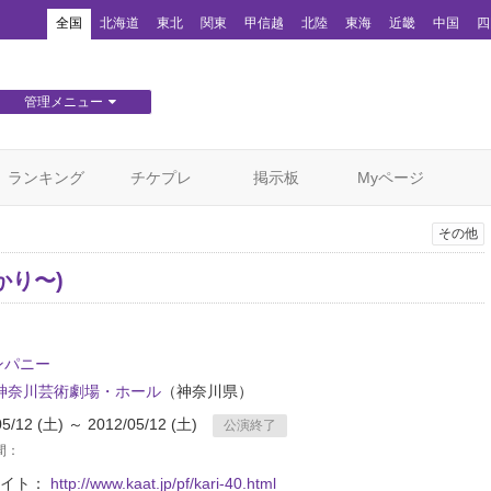
！
全国
北海道
東北
関東
甲信越
北陸
東海
近畿
中国
四
管理メニュー
団体WEBサイト管理
顧客管理
ランキング
チケプレ
掲示板
Myページ
その他
(かり〜)
ンパニー
T神奈川芸術劇場・ホール
（神奈川県）
05/12 (土) ～ 2012/05/12 (土)
公演終了
間：
サイト：
http://www.kaat.jp/pf/kari-40.html