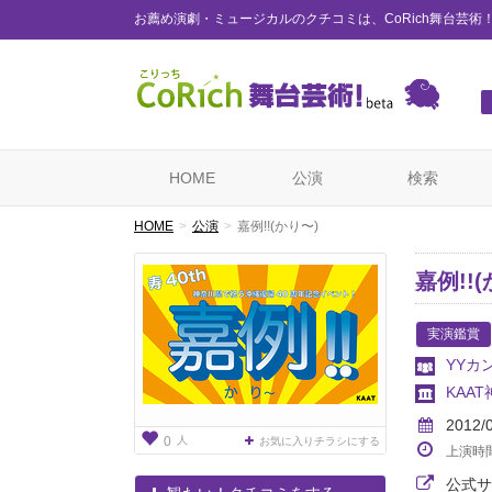
お薦め演劇・ミュージカルのクチコミは、CoRich舞台芸術
HOME
公演
検索
HOME
公演
嘉例!!(かり〜)
嘉例!!
実演鑑賞
YYカ
KAA
2012/
人
0
お気に入りチラシにする
上演時
公式