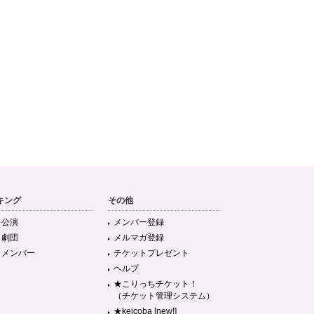
キング
その他
目公演
メンバー登録
目劇団
メルマガ登録
目メンバー
チケットプレゼント
ヘルプ
★こりっちチケット！
（チケット管理システム）
★keicoba [new!]