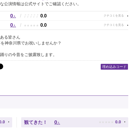
な公演情報は公式サイトでご確認ください。
0
♪
♪
♪
♪
♪
/
0.0
人
0
★
★
★
★
★
/
0.0
人
ある皆さん
年を神奈川県でお祝いしませんか？
踊りの今昔をご披露致します。
埋め込みコード
★
★
★
★
★
0
0.0
0.0
観てきた！
人