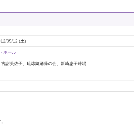
012/05/12 (土)
場・ホール
、古謝美佐子、琉球舞踊藤の会、新崎恵子練場
）
す。