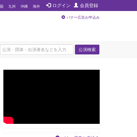
ログイン
会員登録
国
九州
沖縄
海外
バナー広告お申込み
公演検索