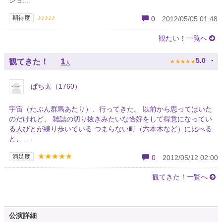
ショ...
♪♪♪♪♪
期待度
0
2012/05/05 01:48
観たい！一覧へ
★
★
★
★
★
1
5.0
観てきた！
人
ぱち太（1760）
宇宙（たぶん群馬あたり）、行ってきた。 以前から思ってはいた
のだけれど、 雑誌の切り抜きみたいな恰好をして得意になってい
る人びとが練り歩いている つまらない町（六本木など）に比べる
と、 ...
★★★★★
満足度
0
2012/05/12 02:00
観てきた！一覧へ
公演詳細