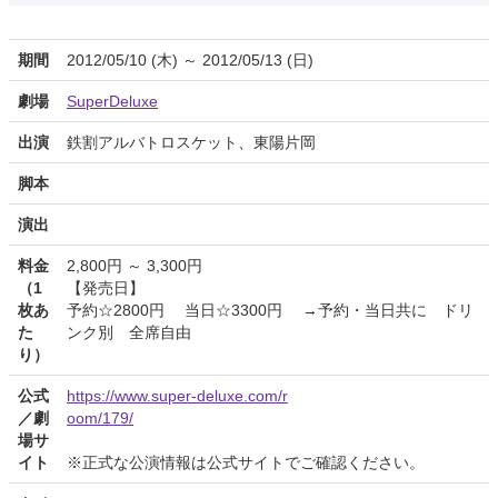
期間
2012/05/10 (木) ～ 2012/05/13 (日)
劇場
SuperDeluxe
出演
鉄割アルバトロスケット、東陽片岡
脚本
演出
料金
2,800円 ～ 3,300円
（1
【発売日】
枚あ
予約☆2800円 当日☆3300円 →予約・当日共に ドリ
た
ンク別 全席自由
り）
公式
https://www.super-deluxe.com/r
／劇
oom/179/
場サ
イト
※正式な公演情報は公式サイトでご確認ください。