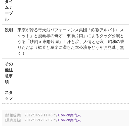
タイ
ムテ
ーブ
ル
説明
東京が誇る奇天烈パフォーマンス集団「鉄割アルバトロス
ケット」と漫画界の奇才「東陽片岡」によるタッグ公演と
なる「鉄割 x 東陽片岡」！汗と涙、人情と悲哀、昭和の香
りただよう歓喜と享楽に満ちた本公演をどうぞお見逃し無
く！
その
他注
意事
項
スタ
ッフ
[情報提供] 2012/04/29 11:45 by
CoRich案内人
[最終更新] 2012/05/12 02:02 by
CoRich案内人