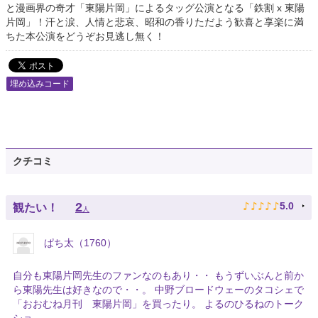
と漫画界の奇才「東陽片岡」によるタッグ公演となる「鉄割 x 東陽
片岡」！汗と涙、人情と悲哀、昭和の香りただよう歓喜と享楽に満
ちた本公演をどうぞお見逃し無く！
埋め込みコード
クチコミ
♪
♪
♪
♪
♪
2
5.0
観たい！
人
ぱち太（1760）
自分も東陽片岡先生のファンなのもあり・・ もうずいぶんと前か
ら東陽先生は好きなので・・。 中野ブロードウェーのタコシェで
「おおむね月刊 東陽片岡」を買ったり。 よるのひるねのトーク