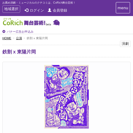
お薦め演劇・ミュージカルのクチコミは、CoRich舞台芸術！
T
menu
T
地域選択
ログイン
会員登録
o
o
g
g
g
g
l
l
バナー広告お申込み
e
e
HOME
公演
鉄割 x 東陽片岡
n
n
演劇
a
a
v
鉄割 x 東陽片岡
i
v
g
i
a
g
t
a
i
t
o
n
i
o
n