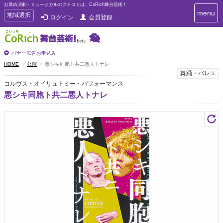
お薦め演劇・ミュージカルのクチコミは、CoRich舞台芸術！
T
menu
T
地域選択
ログイン
会員登録
o
o
g
g
g
g
l
l
バナー広告お申込み
e
e
HOME
公演
悪シキ同胞ト共二悪人トナレ
n
n
舞踊・バレエ
a
a
v
コルヴス・オイリュトミー・パフォーマンス
i
v
悪シキ同胞ト共二悪人トナレ
g
i
a
g
t
a
i
t
o
n
i
o
n