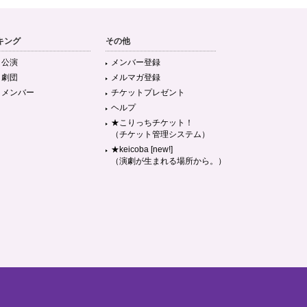
キング
その他
目公演
メンバー登録
目劇団
メルマガ登録
目メンバー
チケットプレゼント
ヘルプ
★こりっちチケット！
（チケット管理システム）
★keicoba [new!]
（演劇が生まれる場所から。）