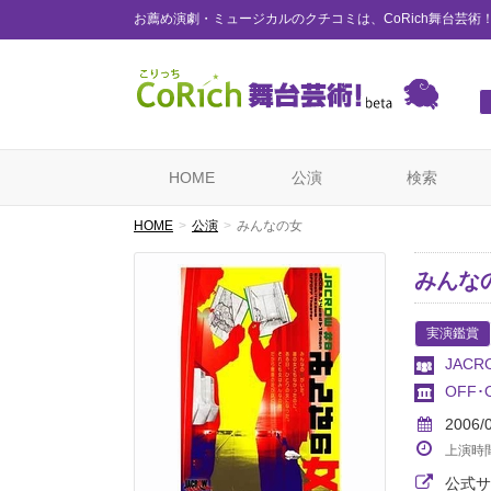
お薦め演劇・ミュージカルのクチコミは、CoRich舞台芸術
HOME
公演
検索
HOME
公演
みんなの女
みんな
実演鑑賞
JACR
OFF
2006/
上演時
公式