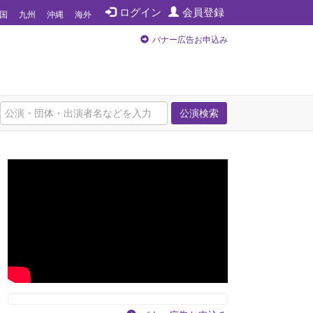
ログイン
会員登録
国
九州
沖縄
海外
バナー広告お申込み
公演検索