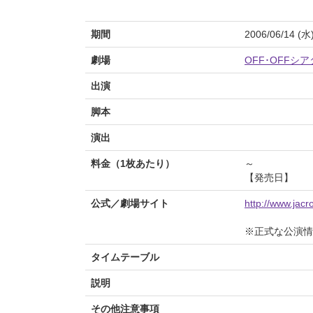
期間
2006/06/14 (水
劇場
OFF･OFFシ
出演
脚本
演出
料金（1枚あたり）
～
【発売日】
公式／劇場サイト
http://www.jac
※正式な公演情
タイムテーブル
説明
その他注意事項