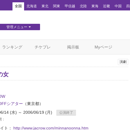
！
全国
北海道
東北
関東
甲信越
北陸
東海
近畿
中国
四
管理メニュー
団体WEBサイト管理
顧客管理
ランキング
チケプレ
掲示板
Myページ
演劇
の女
OW
･OFFシアター
（東京都）
06/14 (水) ～ 2006/06/19 (月)
公演終了
間：
サイト：
http://www.jacrow.com/minnanoonna.htm