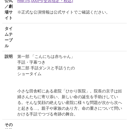
公式
http://5,000円(全席指定・税込)
／劇
場サ
※正式な公演情報は公式サイトでご確認ください。
イト
タイ
ムテ
ーブ
ル
説明
第一部 「こんにちは赤ちゃん」
手話・字幕つき
第二部 手話ダンスと手話うたの
ショータイム
小さな田舎町にある産院「ひかり医院」。院長の京子は妊
婦さんたちに寄り添い、新しい命の誕生を手助けしてい
る。そんな笑顔の絶えない産院に様々な問題が次から次へ
と起きる…。親子や家族のあり方、命の重さについて問い
かける手話でつづる奇跡の舞台。
その