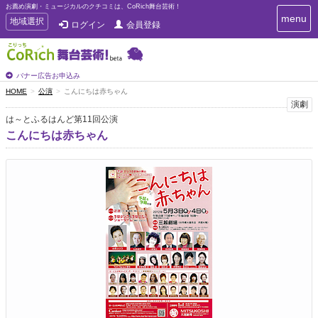
お薦め演劇・ミュージカルのクチコミは、CoRich舞台芸術！
T
menu
T
地域選択
ログイン
会員登録
o
o
g
g
g
g
l
l
バナー広告お申込み
e
e
HOME
公演
こんにちは赤ちゃん
n
n
演劇
a
a
v
は～とふるはんど第11回公演
i
v
こんにちは赤ちゃん
g
i
a
g
t
a
i
t
o
n
i
o
n