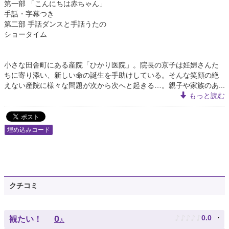
第一部 「こんにちは赤ちゃん」
手話・字幕つき
第二部 手話ダンスと手話うたの
ショータイム
小さな田舎町にある産院「ひかり医院」。院長の京子は妊婦さんた
ちに寄り添い、新しい命の誕生を手助けしている。そんな笑顔の絶
えない産院に様々な問題が次から次へと起きる…。親子や家族のあ...
もっと読む
埋め込みコード
クチコミ
♪
♪
♪
♪
♪
0
0.0
観たい！
人