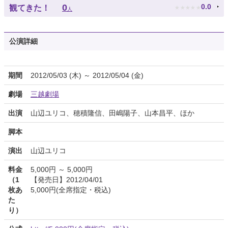
★
★
★
★
★
0
0.0
観てきた！
人
公演詳細
期間
2012/05/03 (木) ～ 2012/05/04 (金)
劇場
三越劇場
出演
山辺ユリコ、穂積隆信、田嶋陽子、山本昌平、ほか
脚本
演出
山辺ユリコ
料金
5,000円 ～ 5,000円
（1
【発売日】2012/04/01
枚あ
5,000円(全席指定・税込)
た
り）