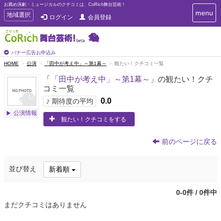
お薦め演劇・ミュージカルのクチコミは、CoRich舞台芸術！
T
menu
T
地域選択
ログイン
会員登録
o
o
g
g
g
g
l
l
バナー広告お申込み
e
e
HOME
公演
「田中が考え中」～第1幕～
観たい！クチコミ一覧
n
n
a
「
「田中が考え中」～第1幕～
」の観たい！クチ
a
v
コミ一覧
i
v
g
♪
0.0
i
期待度の平均
a
g
公演情報
t
観たい！クチコミをする
a
i
t
o
n
i
前のページに戻る
o
n
並び替え
新着順
0-0件 / 0件中
まだクチコミはありません