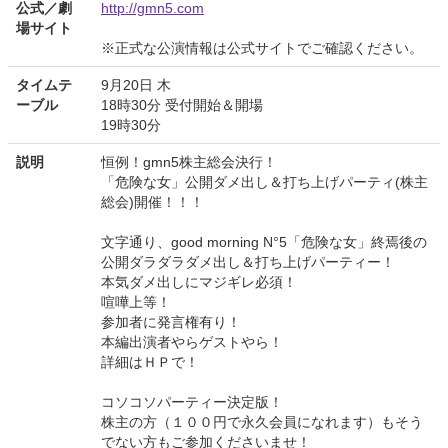
公式／劇
http://gmn5.com
場サイト
※正式な公演情報は公式サイトでご確認ください。
タイムテ
9月20日 木
ーブル
18時30分 受付開始＆開場
19時30分
説明
恒例！gmn5株主総会決行！
「危険な女」公開ダメ出し＆打ち上げパーティ(株主
総会)開催！！！
文字通り、good morning N°5「危険な女」終焉後の
公開ダラダラダメ出し＆打ち上げパーティー！
本気ダメ出しにマジギレ必須！
喧嘩上等！
参加者に発言権有り！
本編出演者やらゲストやら！
詳細はＨＰで！
コソコソパーティー決定版！
株主の方（１００円で永久会員になれます）もそう
でない方もご参加くださいませ！