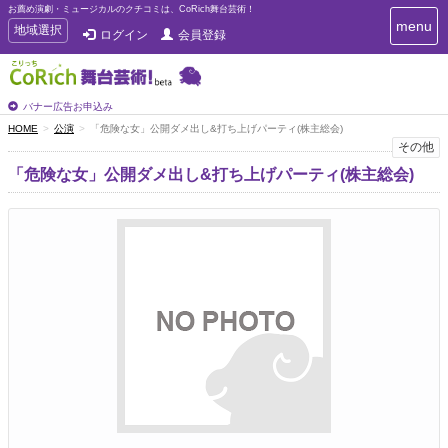
お薦め演劇・ミュージカルのクチコミは、CoRich舞台芸術！
T
menu
T
地域選択
ログイン
会員登録
o
o
g
g
g
g
l
l
バナー広告お申込み
e
e
HOME
公演
「危険な女」公開ダメ出し&打ち上げパーティ(株主総会)
n
n
その他
a
a
v
「危険な女」公開ダメ出し&打ち上げパーティ(株主総会)
i
v
g
i
a
g
t
a
i
t
o
n
i
o
n