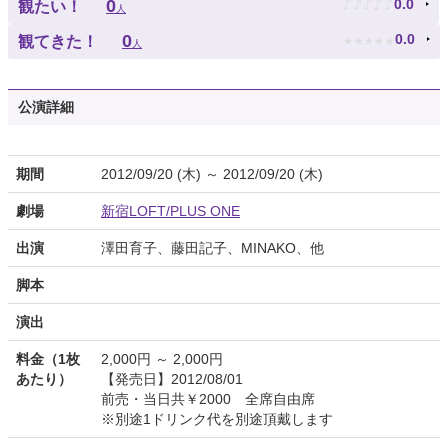
♪
♪
♪
♪
♪
0
0.0
観たい！
人
★
★
★
★
★
0
0.0
観てきた！
人
公演詳細
期間
2012/09/20 (木) ～ 2012/09/20 (木)
劇場
新宿LOFT/PLUS ONE
出演
澤田育子、藤田記子、MINAKO、他
脚本
演出
料金（1枚
2,000円 ～ 2,000円
あたり）
【発売日】2012/08/01
前売・当日共￥2000 全席自由席
※別途1ドリンク代を別途頂戴します