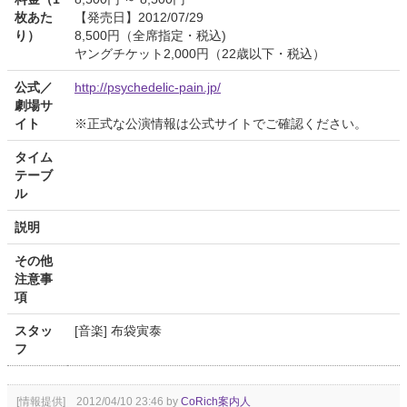
枚あた
【発売日】2012/07/29
り）
8,500円（全席指定・税込)
ヤングチケット2,000円（22歳以下・税込）
公式／
http://psychedelic-pain.jp/
劇場サ
イト
※正式な公演情報は公式サイトでご確認ください。
タイム
テーブ
ル
説明
その他
注意事
項
スタッ
[音楽] 布袋寅泰
フ
[情報提供] 2012/04/10 23:46 by
CoRich案内人