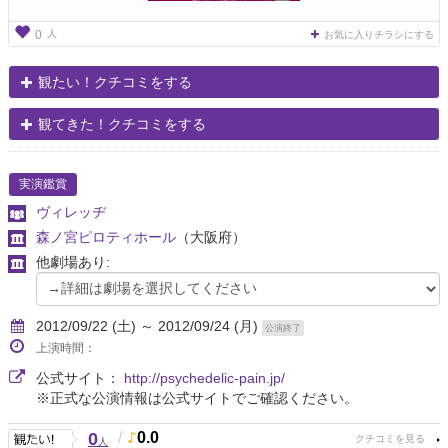
人
0
お気に入りチラシにする
観たい！クチコミをする
観てきた！クチコミをする
実演鑑賞
ヴィレッヂ
森ノ宮ピロティホール
（大阪府）
他劇場あり:
2012/09/22 (土) ～ 2012/09/24 (月)
公演終了
上演時間：
公式サイト：
http://psychedelic-pain.jp/
※正式な公演情報は公式サイトでご確認ください。
0
/
0.0
人