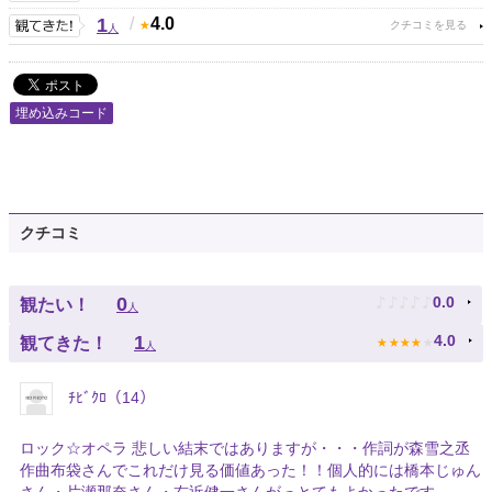
1
/
4.0
人
埋め込みコード
クチコミ
♪
♪
♪
♪
♪
0
0.0
観たい！
人
★
★
★
★
★
1
4.0
観てきた！
人
ﾁﾋﾞｸﾛ（14）
ロック☆オペラ 悲しい結末ではありますが・・・作詞が森雪之丞
作曲布袋さんでこれだけ見る価値あった！！個人的には橋本じゅん