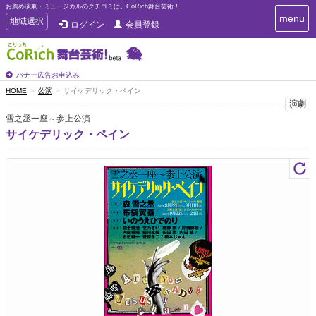
お薦め演劇・ミュージカルのクチコミは、CoRich舞台芸術！
T
menu
T
地域選択
ログイン
会員登録
o
o
g
g
g
g
l
l
バナー広告お申込み
e
e
HOME
公演
サイケデリック・ペイン
n
n
演劇
a
a
v
雪之丞一座～参上公演
i
v
サイケデリック・ペイン
g
i
a
g
t
a
i
t
o
n
i
o
n