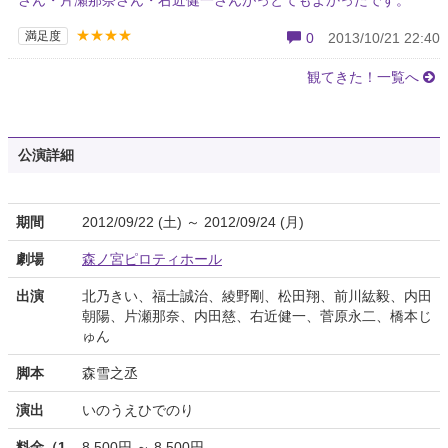
さん・片瀬那奈さん・右近健一さんがっとてもよかったです。
★★★★
満足度
0
2013/10/21 22:40
観てきた！一覧へ
公演詳細
期間
2012/09/22 (土) ～ 2012/09/24 (月)
劇場
森ノ宮ピロティホール
出演
北乃きい、福士誠治、綾野剛、松田翔、前川紘毅、内田
朝陽、片瀬那奈、内田慈、右近健一、菅原永二、橋本じ
ゅん
脚本
森雪之丞
演出
いのうえひでのり
料金（1
8,500円 ～ 8,500円