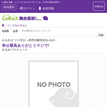
お薦め演劇・ミュージカルのクチコミは、CoRich舞台芸術！
T
menu
T
地域選択
ログイン
会員登録
o
o
g
g
g
g
l
l
バナー広告お申込み
e
e
HOME
公演
幸せ最高ありがとうマジで!
n
n
演劇
a
a
v
みるめまつり2012～静岡演劇祭@みるめ～
i
v
幸せ最高ありがとうマジで!
g
i
みるめプロデュース
a
g
t
a
i
t
o
n
i
o
n