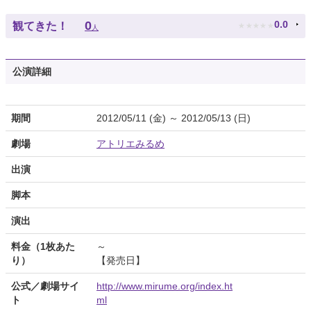
★
★
★
★
★
0
0.0
観てきた！
人
公演詳細
期間
2012/05/11 (金) ～ 2012/05/13 (日)
劇場
アトリエみるめ
出演
脚本
演出
料金（1枚あた
～
り）
【発売日】
公式／劇場サイ
http://www.mirume.org/index.ht
ト
ml