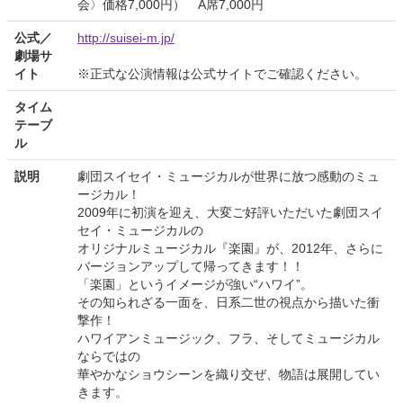
会〉価格7,000円） A席7,000円
公式／
http://suisei-m.jp/
劇場サ
イト
※正式な公演情報は公式サイトでご確認ください。
タイム
テーブ
ル
説明
劇団スイセイ・ミュージカルが世界に放つ感動のミュ
ージカル！
2009年に初演を迎え、大変ご好評いただいた劇団スイ
セイ・ミュージカルの
オリジナルミュージカル『楽園』が、2012年、さらに
バージョンアップして帰ってきます！！
「楽園」というイメージが強い“ハワイ”。
その知られざる一面を、日系二世の視点から描いた衝
撃作！
ハワイアンミュージック、フラ、そしてミュージカル
ならではの
華やかなショウシーンを織り交ぜ、物語は展開してい
きます。