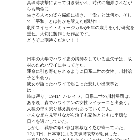
真珠湾攻撃によって引き裂かれ、時代に翻弄されなが
らも懸命に
生きる人々の姿を繊細に描き、「愛」とは何か、そし
て「平和」とは何かを訴えた感動作！
劇団スイセイ・ミュージカルが5年の歳月をかけ研究を
重ね、大切に製作した作品です。
どうぞご期待ください！！
日本の大学でハワイ史の講師をしている亜矢子は、取
材のためハワイにやってきた。
運命に引き寄せられるように日系二世の女性、川村治
子と出会う。
彼女が語ったハワイで起こった悲しい出来事と
は・・・
時は遡り、1941年ハレイワ。日系二世の川村星司は、
ある晩、森でハワイアンの女性レイラーニと出会う。
人種の壁を乗り越え惹かれあっていく二人。
そんな兄を見守りながら治子も家族とともに平穏な
日々を過ごしていた。
しかし、戦争の暗い影は容赦なく忍び寄っていた。
12月7日、日本軍による真珠湾攻撃が勃発した。