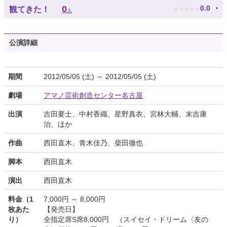
★
★
★
★
★
0
0.0
観てきた！
人
公演詳細
期間
2012/05/05 (土) ～ 2012/05/05 (土)
劇場
アマノ芸術創造センター名古屋
出演
吉田要士、中村香織、星野真衣、宮林大輔、末吉康
治、ほか
作曲
西田直木、青木佳乃、柴田徹也
脚本
西田直木
演出
西田直木
料金（1
7,000円 ～ 8,000円
枚あた
【発売日】
り）
全指定席S席8,000円 （スイセイ・ドリーム〈友の