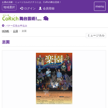
お薦め演劇・ミュージカルのクチコミは、CoRich舞台芸術！
T
menu
T
地域選択
ログイン
会員登録
o
o
g
g
g
g
l
l
バナー広告お申込み
e
e
HOME
公演
楽園
n
n
ミュージカル
a
a
v
楽園
i
v
g
i
a
g
t
a
i
t
o
n
i
o
n