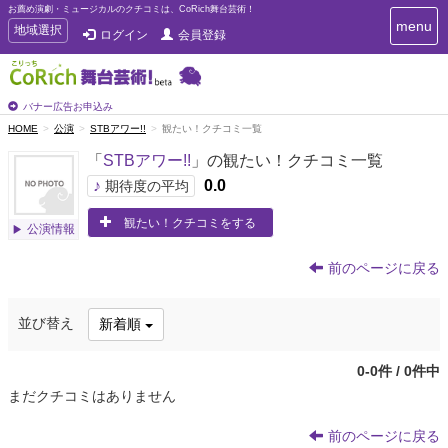
お薦め演劇・ミュージカルのクチコミは、CoRich舞台芸術！
T
menu
T
地域選択
ログイン
会員登録
o
o
g
g
g
g
l
l
バナー広告お申込み
e
e
HOME
公演
STBアワー!!
観たい！クチコミ一覧
n
n
a
「
STBアワー!!
」の観たい！クチコミ一覧
a
v
i
v
♪
0.0
期待度の平均
g
i
a
観たい！クチコミをする
g
公演情報
t
a
i
t
o
前のページに戻る
n
i
o
並び替え
新着順
n
0-0件 / 0件中
まだクチコミはありません
前のページに戻る