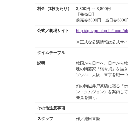
料金（1枚あたり）
3,300円 ～ 3,800円
【発売日】
前売券3300円 当日券3800
公式／劇場サイト
http://igozgo.blog.fc2.com/bl
※正式な公演情報は公式サ
タイムテーブル
説明
韓国から日本へ、日本から韓
魂の陶芸家「張今貞」を描き
ソウル、大阪、東京を鞄一つ
幻の陶磁井戸茶碗に宿る「ホ
ン・クムジョン）を案内して
発見を描く。
その他注意事項
スタッフ
作／池田直隆