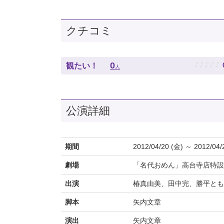
クチコミ
♪
♪
♪
♪
♪
0
観たい！
人
公演詳細
期間
2012/04/20 (金) ～ 2012/04/
劇場
「名代おめん」高台寺店特設
出演
椿真由美、田中完、勝平とも
脚本
矢内文章
演出
矢内文章