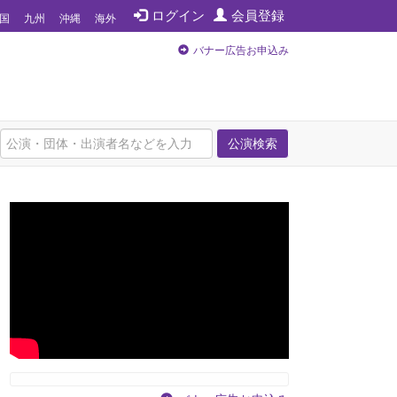
ログイン
会員登録
国
九州
沖縄
海外
バナー広告お申込み
公演検索