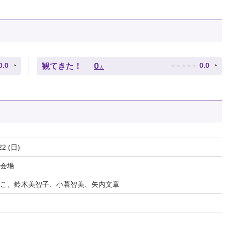
★
★
★
★
★
0
0.0
0.0
観てきた！
人
22 (日)
会場
こ、鈴木美智子、小暮智美、矢内文章