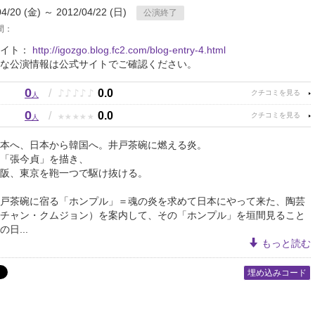
04/20 (金) ～ 2012/04/22 (日)
公演終了
間：
サイト：
http://igozgo.blog.fc2.com/blog-entry-4.html
な公演情報は公式サイトでご確認ください。
0
♪
♪
♪
♪
♪
/
0.0
人
0
★
★
★
★
★
/
0.0
人
本へ、日本から韓国へ。井戸茶碗に燃える炎。
「張今貞」を描き、
阪、東京を鞄一つで駆け抜ける。
戸茶碗に宿る「ホンプル」＝魂の炎を求めて日本にやって来た、陶芸
チャン・クムジョン）を案内して、その「ホンプル」を垣間見ること
日...
もっと読む
埋め込みコード