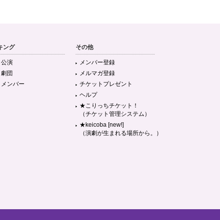
キング
その他
目公演
メンバー登録
目劇団
メルマガ登録
目メンバー
チケットプレゼント
ヘルプ
★こりっちチケット！
（チケット管理システム）
★keicoba [new!]
（演劇が生まれる場所から。）