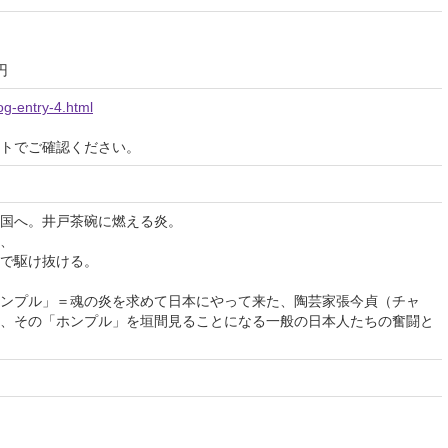
円
og-entry-4.html
イトでご確認ください。
国へ。井戸茶碗に燃える炎。
、
で駆け抜ける。
ンプル」＝魂の炎を求めて日本にやって来た、陶芸家張今貞（チャ
、その「ホンプル」を垣間見ることになる一般の日本人たちの奮闘と