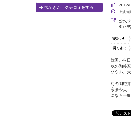
2012/
観てきた！クチコミをする
上演時
公式
※正式
韓国から日
魂の陶芸家
ソウル、大
幻の陶磁井
家張今貞（
になる一般の