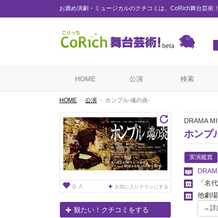
お薦め演劇・ミュージカルのクチコミは、CoRich舞台芸術
HOME
公演
検索
HOME
公演
ホンプル-魂の炎-
DRAMA M
ホンプル
実演鑑賞
DRAM
「名代
人
0
お気に入りチラシにする
他劇場
観たい！クチコミをする