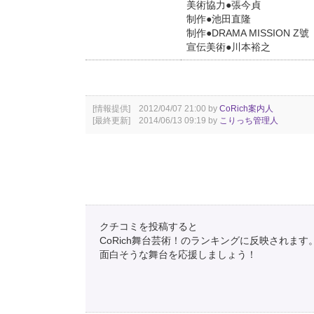
美術協力●張今貞
制作●池田直隆
制作●DRAMA MISSION
宣伝美術●川本裕之
[情報提供] 2012/04/07 21:00 by
CoRich案内人
[最終更新] 2014/06/13 09:19 by
こりっち管理人
クチコミを投稿すると
CoRich舞台芸術！のランキングに反映されます
面白そうな舞台を応援しましょう！