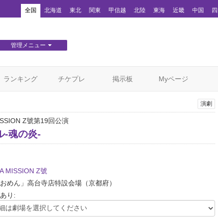
！
全国
北海道
東北
関東
甲信越
北陸
東海
近畿
中国
四
管理メニュー
団体WEBサイト管理
顧客管理
ランキング
チケプレ
掲示板
Myページ
演劇
ISSION Z號第19回公演
-魂の炎-
A MISSION Z號
おめん」高台寺店特設会場
（京都府）
あり: