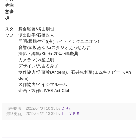
他注
意事
項
スタ
舞台監督/横山朋也
ッフ
演出助手/石橋政人
照明/根橋生江((有)ライティングユニオン)
音響/須坂あゆみ(スタジオえっせんす)
撮影・編集/Studio204小嶋慶典
カメラマン/星弘明
デザイン/又吉るみ子
制作協力/佐藤希(Andem)、石井恵利華(エムキチビート/An
dem)
製作協力/イイジマルーム
企画・製作/LIVES Act Club
[情報提供] 2012/04/04 16:35 by
えりか
[最終更新] 2012/05/21 13:32 by
ＬＩＶＥＳ