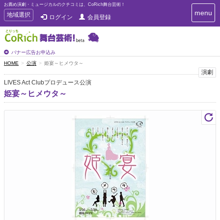
お薦め演劇・ミュージカルのクチコミは、CoRich舞台芸術！
T
menu
T
地域選択
ログイン
会員登録
o
o
g
g
g
g
l
l
バナー広告お申込み
e
e
HOME
公演
姫宴～ヒメウタ～
n
n
演劇
a
a
v
LIVES Act Clubプロデュース公演
i
v
姫宴～ヒメウタ～
g
i
a
g
t
a
i
t
o
n
i
o
n