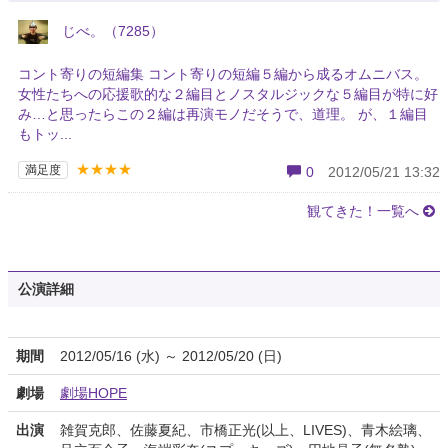
じべ。（7285）
コント寄りの短編集 コント寄りの短編５編から成るオムニバス。
女性たちへの応援歌的な２編目とノスタルジックな５編目が特に好
み…と思ったらこの２編は再演モノだそうで、道理。 が、１編目
もトッ...
★★★★
満足度
0
2012/05/21 13:32
観てきた！一覧へ
公演詳細
期間
2012/05/16 (水) ～ 2012/05/20 (日)
劇場
劇場HOPE
出演
雑賀克郎、佐藤夏紀、市橋正光(以上、LIVES)、青木絵璃、