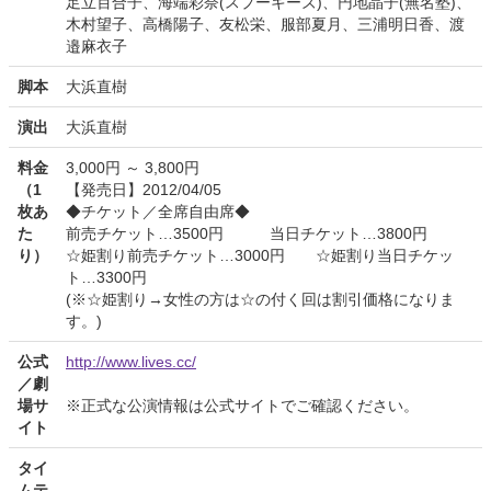
足立百合子、海端彩奈(スプーキーズ)、円地晶子(無名塾)、
木村望子、高橋陽子、友松栄、服部夏月、三浦明日香、渡
邉麻衣子
脚本
大浜直樹
演出
大浜直樹
料金
3,000円 ～ 3,800円
（1
【発売日】2012/04/05
枚あ
◆チケット／全席自由席◆
た
前売チケット…3500円 当日チケット…3800円
り）
☆姫割り前売チケット…3000円 ☆姫割り当日チケッ
ト…3300円
(※☆姫割り→女性の方は☆の付く回は割引価格になりま
す。)
公式
http://www.lives.cc/
／劇
場サ
※正式な公演情報は公式サイトでご確認ください。
イト
タイ
ムテ