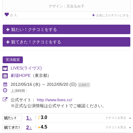
デザイン：又吉るみ子
人
0
お気に入りチラシにする
観たい！クチコミをする
観てきた！クチコミをする
実演鑑賞
LIVES(ライヴズ)
劇場HOPE
（東京都）
2012/05/16 (水) ～ 2012/05/20 (日)
公演終了
上演時間：
公式サイト：
http://www.lives.cc/
※正式な公演情報は公式サイトでご確認ください。
1
/
3.0
人
2
/
4.5
人