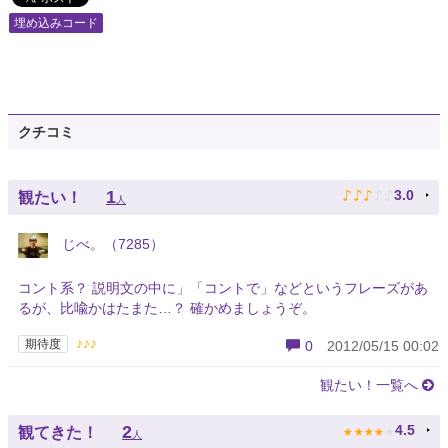
埋め込みコード
クチコミ
♪
♪
♪
♪
♪
1
3.0
観たい！
人
じべ。（7285）
コント系？ 説明文の中に」「コントで」などというフレーズがあ
るが、比喩かはたまた…？ 確かめましょうぞ。
♪♪♪
期待度
0
2012/05/15 00:02
観たい！一覧へ
★
★
★
★
★
2
4.5
観てきた！
人