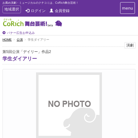
お薦め演劇・ミュージカルのクチコミは、CoRich舞台芸術！
T
menu
T
地域選択
ログイン
会員登録
o
o
g
g
g
g
l
l
バナー広告お申込み
e
e
HOME
公演
学生ダイアリー
n
n
演劇
a
a
v
第5回公演「デイリー」作品2
i
v
学生ダイアリー
g
i
a
g
t
a
i
t
o
n
i
o
n