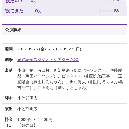
♪
♪
♪
♪
♪
0
0.0
観たい！
人
★
★
★
★
★
0
0.0
観てきた！
人
公演詳細
期間
2012/05/25 (金) ～ 2012/05/27 (日)
劇場
扇谷記念スタジオ・シアターZOO
出演
小山佳祐、有田哲、阿部星来（劇団パーソンズ）、佐藤愛
梨（劇団パーソンズ）、ビルタテル（劇団欠陥工事）、玉
置陽香（劇団しろちゃん）、田村貴大（劇団しろちゃん/亀
吉社中）、井上嵩之（劇団しろちゃん）
脚本
小佐部明広
演出
小佐部明広
料金
1,000円 ～ 1,800円
（1
【発売日】