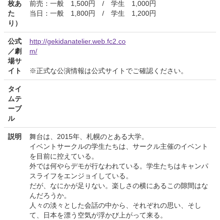
枚あ
前売：一般 1,500円 / 学生 1,000円
た
当日：一般 1,800円 / 学生 1,200円
り）
公式
http://gekidanatelier.web.fc2.co
／劇
m/
場サ
イト
※正式な公演情報は公式サイトでご確認ください。
タイ
ムテ
ーブ
ル
説明
舞台は、2015年、札幌のとある大学。
イベントサークルの学生たちは、サークル主催のイベント
を目前に控えている。
外では何やらデモが行なわれている。学生たちはキャンパ
スライフをエンジョイしている。
だが、なにかが足りない。楽しさの横にあるこの隙間はな
んだろうか。
人々の淡々とした会話の中から、それぞれの思い、そし
て、日本を漂う空気が浮かび上がって来る。