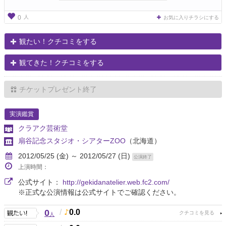
人
0
お気に入りチラシにする
観たい！クチコミをする
観てきた！クチコミをする
チケットプレゼント終了
実演鑑賞
クラアク芸術堂
扇谷記念スタジオ・シアターZOO
（北海道）
2012/05/25 (金) ～ 2012/05/27 (日)
公演終了
上演時間：
公式サイト：
http://gekidanatelier.web.fc2.com/
※正式な公演情報は公式サイトでご確認ください。
0
/
0.0
人