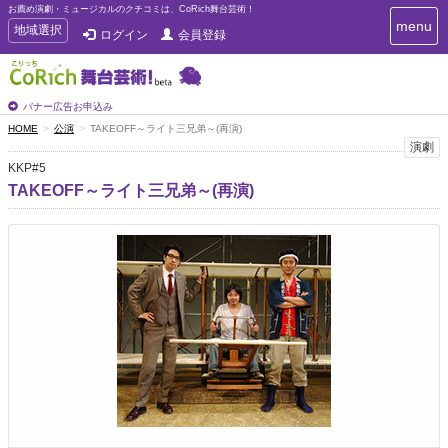
お薦め演劇・ミュージカルのクチコミは、CoRich舞台芸術！
T
menu
T
地域選択
ログイン
会員登録
o
o
g
g
g
g
l
l
バナー広告お申込み
e
e
HOME
公演
TAKEOFF～ライト三兄弟～(再演)
n
n
演劇
a
a
v
KKP#5
i
v
TAKEOFF～ライト三兄弟～(再演)
g
i
a
g
t
a
i
t
o
n
i
o
n