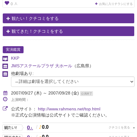
人
0
お気に入りチラシにする
観たい！クチコミをする
観てきた！クチコミをする
実演鑑賞
KKP
JMSアステールプラザ 大ホール
（広島県）
他劇場あり:
2007/09/27 (木) ～ 2007/09/28 (金)
公演終了
上演時間：
公式サイト：
http://www.rahmens.net/top.html
※正式な公演情報は公式サイトでご確認ください。
0
/
0.0
人
/
0.0