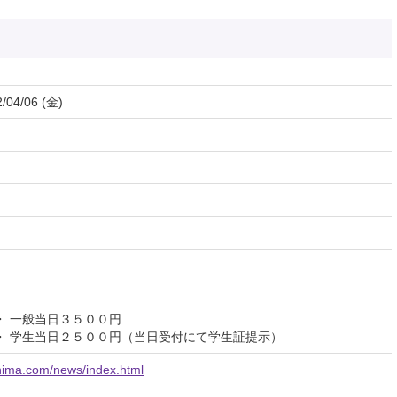
/04/06 (金)
 一般当日３５００円
・ 学生当日２５００円（当日受付にて学生証提示）
hima.com/news/index.html