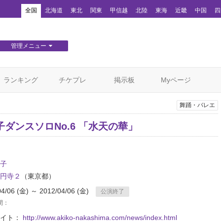
！
全国
北海道
東北
関東
甲信越
北陸
東海
近畿
中国
四
管理メニュー
団体WEBサイト管理
顧客管理
ランキング
チケプレ
掲示板
Myページ
舞踊・バレエ
ダンスソロNo.6 「水天の華」
子
円寺２
（東京都）
04/06 (金) ～ 2012/04/06 (金)
公演終了
間：
サイト：
http://www.akiko-nakashima.com/news/index.html