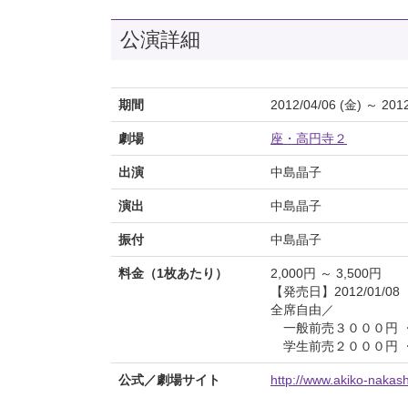
公演詳細
期間
2012/04/06 (金) ～ 2012
劇場
座・高円寺２
出演
中島晶子
演出
中島晶子
振付
中島晶子
料金（1枚あたり）
2,000円 ～ 3,500円
【発売日】2012/01/08
全席自由／
一般前売３０００円 ・
学生前売２０００円 
公式／劇場サイト
http://www.akiko-nakas