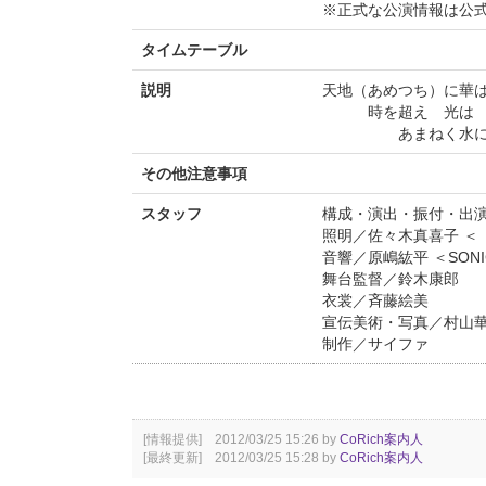
※正式な公演情報は公
タイムテーブル
説明
天地（あめつち）に華
時を超え 光は 
あまねく水に宿
その他注意事項
スタッフ
構成・演出・振付・出
照明／佐々木真喜子 ＜
音響／原嶋紘平 ＜SONI
舞台監督／鈴木康郎
衣裳／斉藤絵美
宣伝美術・写真／村山
制作／サイファ
[情報提供] 2012/03/25 15:26 by
CoRich案内人
[最終更新] 2012/03/25 15:28 by
CoRich案内人