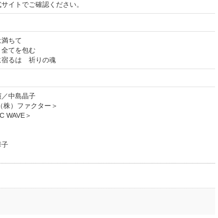
式サイトでご確認ください。
は満ちて
全てを包む
るは 祈りの魂
演／中島晶子
（株）ファクター＞
C WAVE＞
華子