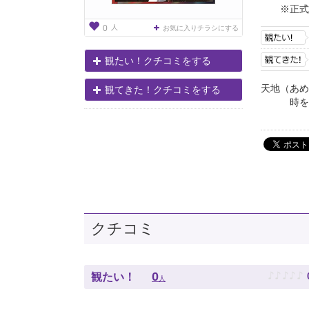
※正式
人
0
お気に入りチラシにする
観たい！クチコミをする
天地（あめ
観てきた！クチコミをする
時を超え
あまね
クチコミ
♪
♪
♪
♪
♪
0
観たい！
人