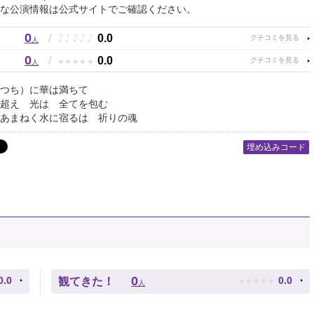
な公演情報は公式サイトでご確認ください。
0
♪
♪
♪
♪
♪
/
0.0
人
0
★
★
★
★
★
/
0.0
人
つち）に華は満ちて
 光は 全てを包む
く水に宿るは 祈りの魂
埋め込みコード
★
★
★
★
★
0
0.0
0.0
観てきた！
人