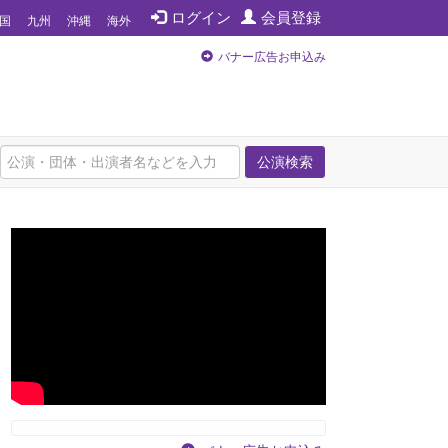
ログイン
会員登録
国
九州
沖縄
海外
バナー広告お申込み
公演検索