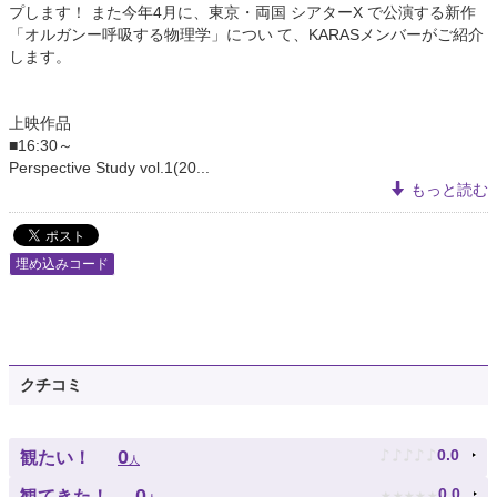
プします！ また今年4月に、東京・両国 シアターΧ で公演する新作
「オルガンー呼吸する物理学」につい て、KARASメンバーがご紹介
します。
上映作品
■16:30～
Perspective Study vol.1(20...
もっと読む
埋め込みコード
クチコミ
♪
♪
♪
♪
♪
0
0.0
観たい！
人
★
★
★
★
★
0
0.0
観てきた！