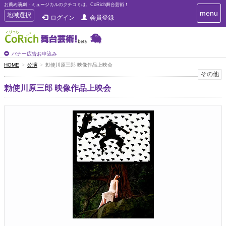
お薦め演劇・ミュージカルのクチコミは、CoRich舞台芸術！
T
menu
T
地域選択
ログイン
会員登録
o
o
g
g
g
g
l
l
バナー広告お申込み
e
e
HOME
公演
勅使川原三郎 映像作品上映会
n
n
その他
a
a
v
勅使川原三郎 映像作品上映会
i
v
g
i
a
g
t
a
i
t
o
n
i
o
n