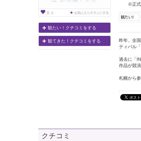
※正式
人
0
お気に入りチラシにする
観たい！クチコミをする
昨年、全国
観てきた！クチコミをする
ティバル「
過去に「I
作品が競演
札幌から参加
クチコミ