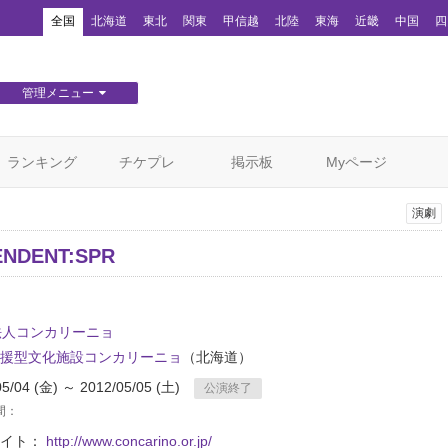
！
全国
北海道
東北
関東
甲信越
北陸
東海
近畿
中国
四
管理メニュー
団体WEBサイト管理
顧客管理
ランキング
チケプレ
掲示板
Myページ
演劇
ENDENT:SPR
法人コンカリーニョ
援型文化施設コンカリーニョ
（北海道）
05/04 (金) ～ 2012/05/05 (土)
公演終了
間：
サイト：
http://www.concarino.or.jp/