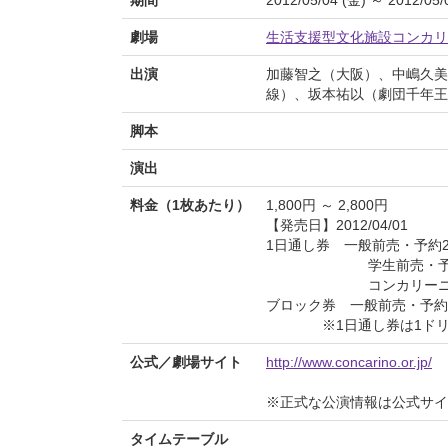
劇場
生活支援型文化施設コンカリ
出演
加藤智之（大阪）、中嶋久美
線）、坂本祐以（劇団千年王
脚本
演出
料金（1枚あたり）
1,800円 ～ 2,800円
【発売日】2012/04/01
1日通し券 一般前売・予約2,5
学生前売・予約1,800
コンカリーニョ会員2
ブロック券 一般前売・予約1,8
※1日通し券は1ドリ
公式／劇場サイト
http://www.concarino.or.jp/
※正式な公演情報は公式サ
タイムテーブル