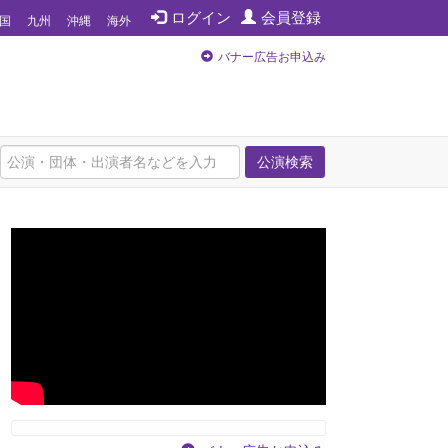
ログイン
会員登録
国
九州
沖縄
海外
バナー広告お申込み
公演検索