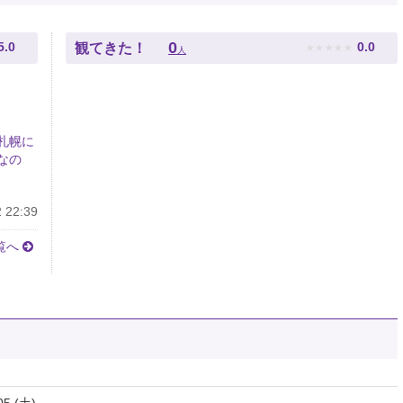
★
★
★
★
★
0
5.0
0.0
観てきた！
人
札幌に
なの
 22:39
覧へ
05 (土)