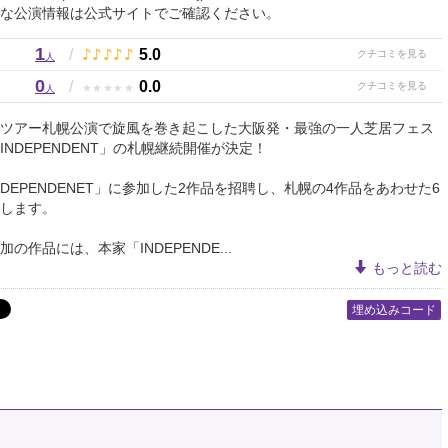
な公演情報は公式サイトでご確認ください。
1
♪
♪
♪
♪
♪
/
5.0
人
0
★
★
★
★
★
/
0.0
人
ツアー札幌公演で旋風を巻き起こした大阪発・最強の一人芝居フェス
INDEPENDENT」の札幌継続開催が決定！
NDEPENDENET」に参加した2作品を招聘し、札幌の4作品をあわせた6
します。
の作品には、本家「INDEPENDE...
もっと読む
埋め込みコード