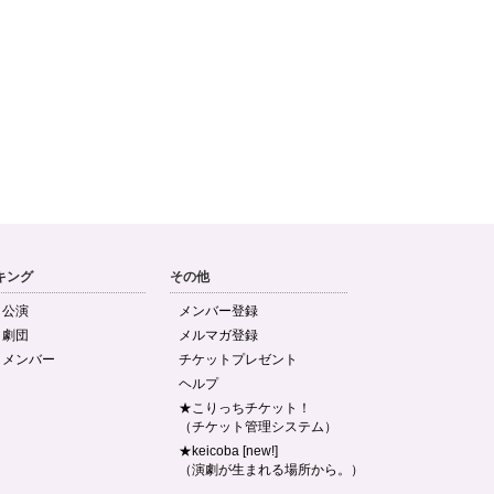
キング
その他
目公演
メンバー登録
目劇団
メルマガ登録
目メンバー
チケットプレゼント
ヘルプ
★こりっちチケット！
（チケット管理システム）
★keicoba [new!]
（演劇が生まれる場所から。）