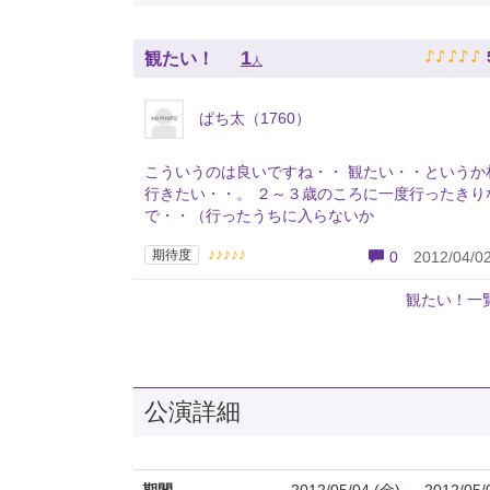
♪
♪
♪
♪
♪
1
観たい！
人
ぱち太（1760）
こういうのは良いですね・・ 観たい・・というか
行きたい・・。 ２～３歳のころに一度行ったきり
で・・（行ったうちに入らないか
♪♪♪♪♪
期待度
0
2012/04/02
観たい！一
公演詳細
期間
2012/05/04 (金) ～ 2012/05/