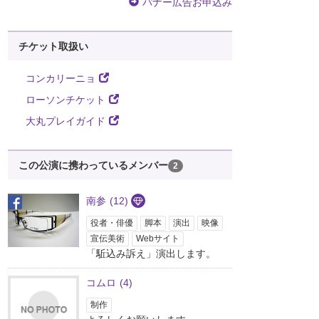
バナー広告お申込み
チケット取扱い
コンカリーニョ
ローソンチケット
大丸プレイガイド
この公演に携わっているメンバー
2
南参
(12)
役者・俳優
脚本
演出
映像
宣伝美術
Webサイト
「駈込み訴え」演出します。
コムロ
(4)
制作