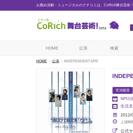
お薦め演劇・ミュージカルのクチコミは、CoRich舞台芸術
HOME
公演
検索
HOME
公演
INDEPENDENT:SPR
INDEP
実演鑑賞
NPO
生活支
2012/
上演時
公式