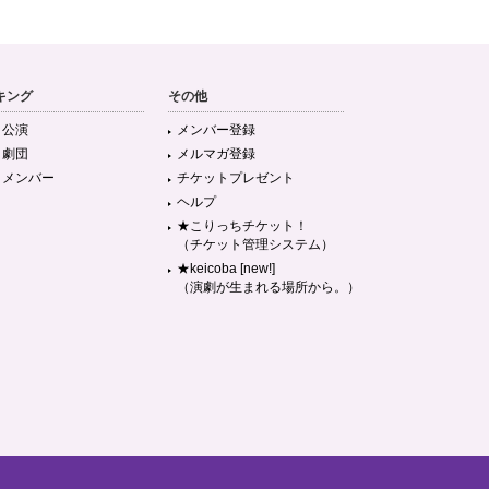
キング
その他
目公演
メンバー登録
目劇団
メルマガ登録
目メンバー
チケットプレゼント
ヘルプ
★こりっちチケット！
（チケット管理システム）
★keicoba [new!]
（演劇が生まれる場所から。）