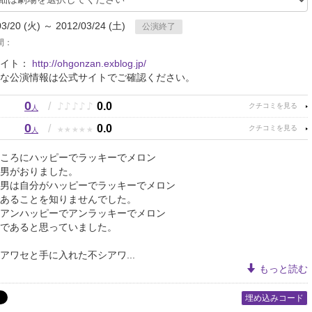
03/20 (火) ～ 2012/03/24 (土)
公演終了
間：
サイト：
http://ohgonzan.exblog.jp/
な公演情報は公式サイトでご確認ください。
0
♪
♪
♪
♪
♪
/
0.0
人
0
★
★
★
★
★
/
0.0
人
ころにハッピーでラッキーでメロン
男がおりました。
男は自分がハッピーでラッキーでメロン
あることを知りませんでした。
アンハッピーでアンラッキーでメロン
であると思っていました。
アワセと手に入れた不シアワ...
もっと読む
埋め込みコード