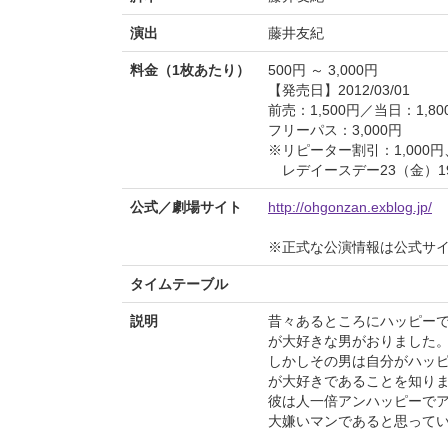
演出
藤井友紀
料金（1枚あたり）
500円 ～ 3,000円
【発売日】2012/03/01
前売：1,500円／当日：1,80
フリーパス：3,000円
※リピーター割引：1,000円
レデイースデー23（金）19
公式／劇場サイト
http://ohgonzan.exblog.jp/
※正式な公演情報は公式サ
タイムテーブル
説明
昔々あるところにハッピー
が大好きな男がおりました
しかしその男は自分がハッ
が大好きであることを知り
彼は人一倍アンハッピーで
大嫌いマンであると思って