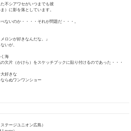
れた不シアワセがいつまでも彼
いま）に影を落としています。
食べないのか・・・・それが問題だ・・・。
メメロンが好きなんだな。』
らないが、
ゆく海
紙の欠片（かけら）をスケッチブックに貼り付けるのであった・・・
ン大好きな
ーならぬワンワンショー
）ステージユニオン広島）
Lover）