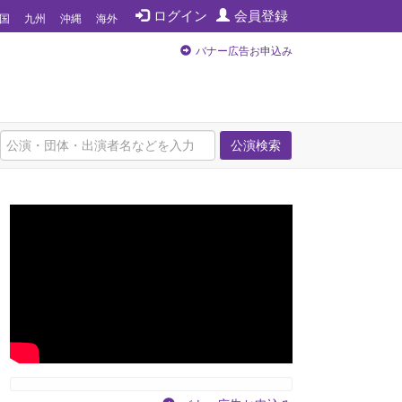
ログイン
会員登録
国
九州
沖縄
海外
バナー広告お申込み
公演検索