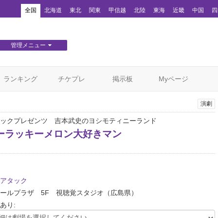
！
全国
北海道
東北
関東
甲信越
北陸
東海
近畿
中国
四
管理メニュー
団体WEBサイト管理
顧客管理
ランキング
チケプレ
掲示板
Myページ
演劇
ックプレゼンツ 吉本武史のヨシモティニーランド
ーラッキーメロン大好きマン
アタック
ールプラザ 5F 視聴覚スタジオ
（広島県）
あり: