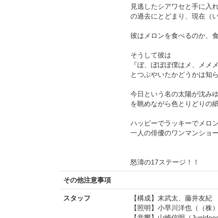
見逃したシアワセと手に入
の過去にとどまり、現在（
彼はメロンを食べるのか、
そうして彼は
『ぼ、ぼぼぼ僕はメ、メメ
とつぶやいたかどうかは知
今日という名の太陽が沈み
を眺めながら色とりどりの
ハッピーでラッキーでメロ
一人の俳優のワンマンショ
怒濤の17ステージ！！
その他注意事項
スタッフ
【構成】末武太、藤井友紀
【照明】小早川洋也（（株
【音響】山崎信明（Junkfood 