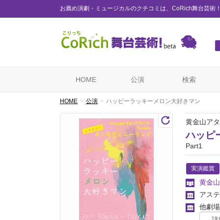
お薦め演劇・ミュージカルのクチコミは、CoRich舞台芸術
HOME
公演
検索
HOME
公演
ハッピーラッキーメロン大好きマン
黄金山アタ
ハッピ
Part1
実演鑑賞
黄金山
アステ
他劇場