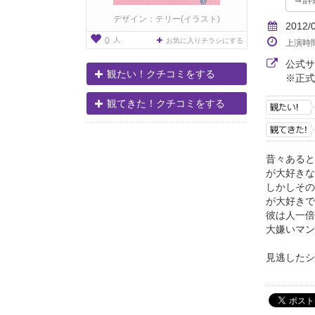
デザイン：テリー(イラスト)
2012/
人
0
お気に入りチラシにする
上演時
公式
観たい！クチコミをする
※正式
観てきた！クチコミをする
昔々あると
が大好きな
しかしその
が大好きで
彼は人一倍
大嫌いマン
見逃したシ