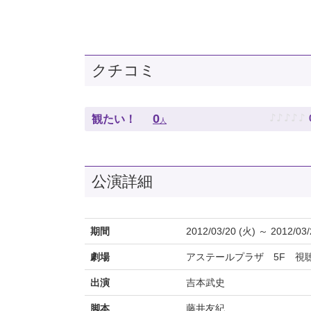
クチコミ
♪
♪
♪
♪
♪
0
観たい！
人
公演詳細
期間
2012/03/20 (火) ～ 2012/03/
劇場
アステールプラザ 5F 視
出演
吉本武史
脚本
藤井友紀