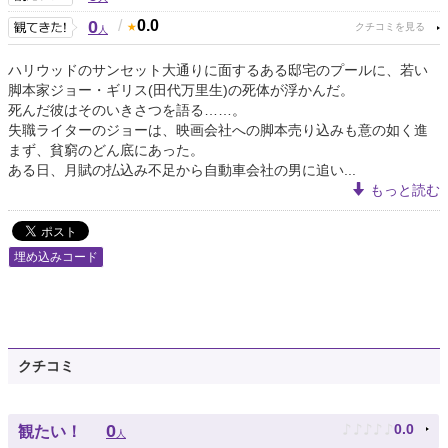
0
/
0.0
人
ハリウッドのサンセット大通りに面するある邸宅のプールに、若い
脚本家ジョー・ギリス(田代万里生)の死体が浮かんだ。
死んだ彼はそのいきさつを語る……。
失職ライターのジョーは、映画会社への脚本売り込みも意の如く進
まず、貧窮のどん底にあった。
ある日、月賦の払込み不足から自動車会社の男に追い...
もっと読む
埋め込みコード
クチコミ
♪
♪
♪
♪
♪
0
0.0
観たい！
人