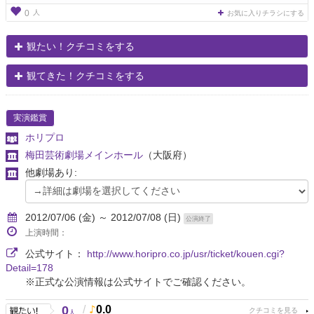
人
0
お気に入りチラシにする
観たい！クチコミをする
観てきた！クチコミをする
実演鑑賞
ホリプロ
梅田芸術劇場メインホール
（大阪府）
他劇場あり:
2012/07/06 (金) ～ 2012/07/08 (日)
公演終了
上演時間：
公式サイト：
http://www.horipro.co.jp/usr/ticket/kouen.cgi?
Detail=178
※正式な公演情報は公式サイトでご確認ください。
0
/
0.0
人