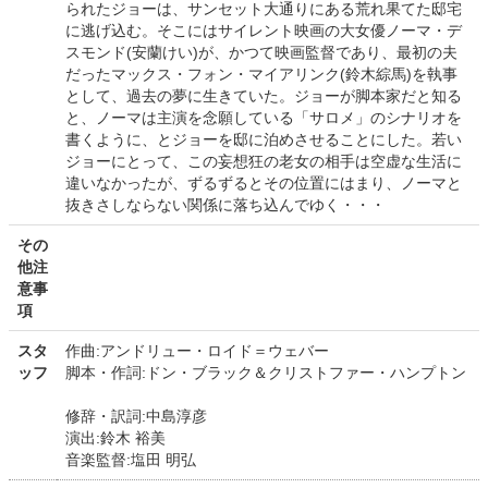
られたジョーは、サンセット大通りにある荒れ果てた邸宅
に逃げ込む。そこにはサイレント映画の大女優ノーマ・デ
スモンド(安蘭けい)が、かつて映画監督であり、最初の夫
だったマックス・フォン・マイアリンク(鈴木綜馬)を執事
として、過去の夢に生きていた。ジョーが脚本家だと知る
と、ノーマは主演を念願している「サロメ」のシナリオを
書くように、とジョーを邸に泊めさせることにした。若い
ジョーにとって、この妄想狂の老女の相手は空虚な生活に
違いなかったが、ずるずるとその位置にはまり、ノーマと
抜きさしならない関係に落ち込んでゆく・・・
その
他注
意事
項
スタ
作曲:アンドリュー・ロイド＝ウェバー
ッフ
脚本・作詞:ドン・ブラック＆クリストファー・ハンプトン
修辞・訳詞:中島淳彦
演出:鈴木 裕美
音楽監督:塩田 明弘