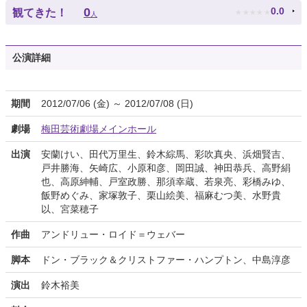
★
★
★
★
★
0
0.0
観てきた！
人
公演詳細
期間
2012/07/06 (金) ～ 2012/07/08 (日)
劇場
梅田芸術劇場メインホール
出演
安蘭けい、田代万里生、鈴木綜馬、彩吹真央、浜畑賢吉、
戸井勝海、矢崎広、小原和彦、岡田誠、神田恭兵、高野絹
也、高原紳輔、戸室政勝、那須幸蔵、若泉亮、彩橋みゆ、
飯野めぐみ、家塚敦子、栗山絵美、福麻むつ美、水野貴
以、宮菜穂子
作曲
アンドリュー・ロイド＝ウェバー
脚本
ドン・ブラック＆クリストファー・ハンプトン、中島淳彦
演出
鈴木裕美