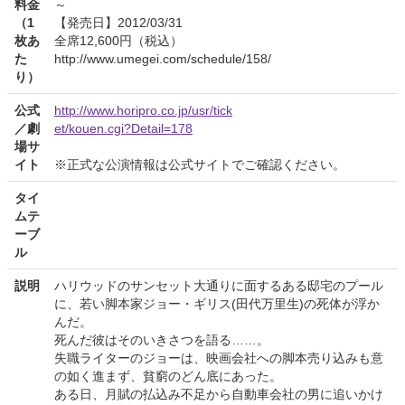
料金
～
（1
【発売日】2012/03/31
枚あ
全席12,600円（税込）
た
http://www.umegei.com/schedule/158/
り）
公式
http://www.horipro.co.jp/usr/tick
／劇
et/kouen.cgi?Detail=178
場サ
イト
※正式な公演情報は公式サイトでご確認ください。
タイ
ムテ
ーブ
ル
説明
ハリウッドのサンセット大通りに面するある邸宅のプール
に、若い脚本家ジョー・ギリス(田代万里生)の死体が浮か
んだ。
死んだ彼はそのいきさつを語る……。
失職ライターのジョーは、映画会社への脚本売り込みも意
の如く進まず、貧窮のどん底にあった。
ある日、月賦の払込み不足から自動車会社の男に追いかけ