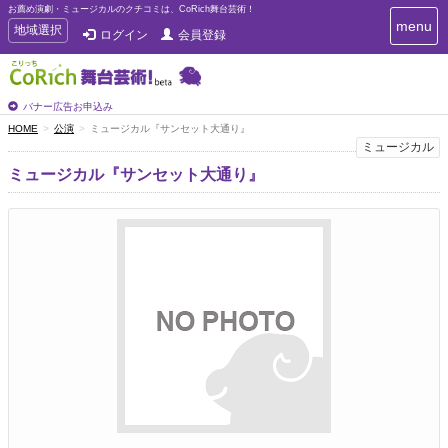
お薦め演劇・ミュージカルのクチコミは、CoRich舞台芸術！
T
menu
T
地域選択
ログイン
会員登録
o
o
g
g
g
g
l
l
バナー広告お申込み
e
e
HOME
公演
ミュージカル『サンセット大通り』
n
n
ミュージカル
a
a
v
ミュージカル『サンセット大通り』
i
v
g
i
a
g
t
a
i
t
o
n
i
o
n