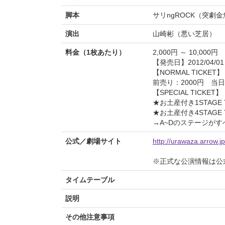
脚本
サリngROCK（突劇金
演出
山崎彬（悪い芝居）
料金（1枚あたり）
2,000円 ～ 10,000円
【発売日】2012/04/01
【NORMAL TICKET】
前売り：2000円 当日
【SPECIAL TICKET】
★お土産付き1STAGE 
★お土産付き4STAGE 
→A~Dのステージが
公式／劇場サイト
http://urawaza.arrow.j
※正式な公演情報は公
タイムテーブル
説明
その他注意事項