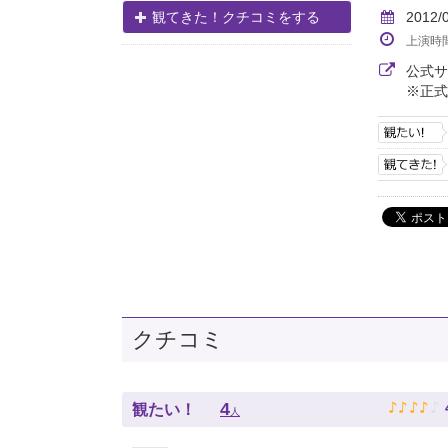
2012/
観てきた！クチコミをする
上演時
公式
※正式
クチコミ
♪
♪
♪
♪
♪
4
観たい！
人