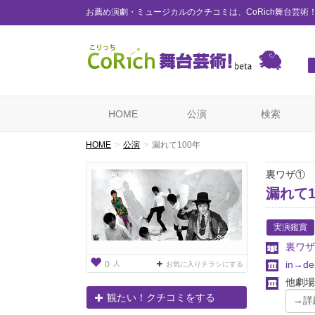
お薦め演劇・ミュージカルのクチコミは、CoRich舞台芸術
HOME
公演
検索
HOME
公演
漏れて100年
裏ワザ①
漏れて1
実演鑑賞
裏ワザ
in→dep
人
0
お気に入りチラシにする
他劇場
観たい！クチコミをする