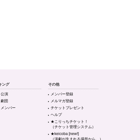
キング
その他
目公演
メンバー登録
目劇団
メルマガ登録
目メンバー
チケットプレゼント
ヘルプ
★こりっちチケット！
（チケット管理システム）
★keicoba [new!]
（演劇が生まれる場所から。）