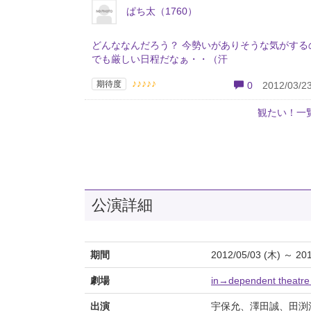
ぱち太（1760）
どんななんだろう？ 今勢いがありそうな気がする
でも厳しい日程だなぁ・・（汗
♪♪♪♪♪
期待度
0
2012/03/23
観たい！一
公演詳細
期間
2012/05/03 (木) ～ 201
劇場
in→dependent theatre
出演
宇保允、澤田誠、田渕