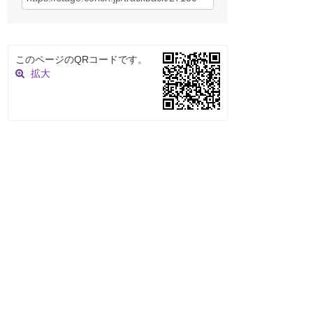
このページのQRコードです。
拡大