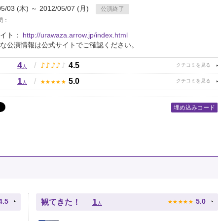
05/03 (木) ～ 2012/05/07 (月)
公演終了
間：
サイト：
http://urawaza.arrow.jp/index.html
な公演情報は公式サイトでご確認ください。
4
♪
♪
♪
♪
♪
/
4.5
人
1
★
★
★
★
★
/
5.0
人
埋め込みコード
★
★
★
★
★
1
4.5
5.0
観てきた！
人