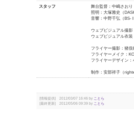
スタッフ
舞台監督：中嶋さおり（
照明：大塚雅史（DASH
音響：中野千弘（BS-
ウェブビジュアル撮影
ウェブビジュアル衣装：
フライヤー撮影：猪俣
フライヤーメイク：KOMA
フライヤーデザイン：小泉
制作：安部祥子（right
[情報提供] 2012/03/07 16:46 by
ことら
[最終更新] 2012/05/06 09:39 by
ことら