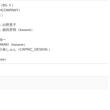
BS-Ⅱ）
COMPANY）
Ⅱ）
：白野景子
植田昇明（kasane）
純一
KI（kasane）
しゅん（CAPRIC_DESIGN.）
eye）