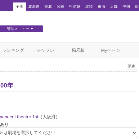
！
全国
北海道
東北
関東
甲信越
北陸
東海
近畿
中国
四
管理メニュー
団体WEBサイト管理
顧客管理
ランキング
チケプレ
掲示板
Myページ
演劇
00年
endent theatre 1st
（大阪府）
あり: