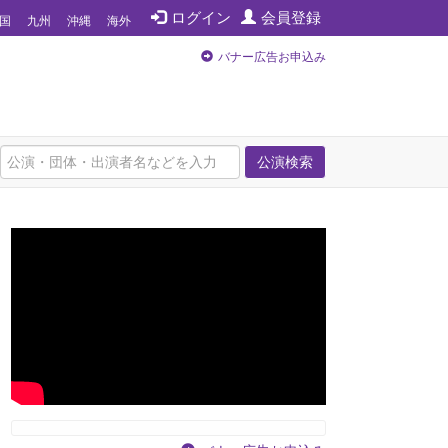
ログイン
会員登録
国
九州
沖縄
海外
バナー広告お申込み
公演検索