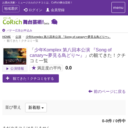
お薦め演劇・ミュージカルのクチコミは、CoRich舞台芸術！
T
menu
T
地域選択
ログイン
会員登録
o
o
g
g
g
g
l
l
バナー広告お申込み
e
e
HOME
公演
少年Komplex 第八回本公演 『Song of canary〜夢見る鳥どり〜』
n
観てきた！クチコミ一覧
n
a
a
v
「
少年Komplex 第八回本公演 『Song of
i
v
canary〜夢見る鳥どり〜』
」の観てきた！クチ
g
i
コミ一覧
a
g
t
★
0.0
満足度の平均
公演情報
a
i
t
o
観てきた！クチコミをする
n
i
o
前のページに戻る
n
並び替え
新着順
0-0件 / 0件中