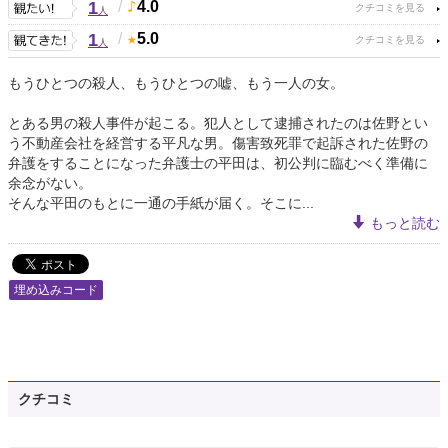
1
/
4.0
人
1
/
5.0
人
もうひとつの殺人、もうひとつの嘘、もう一人の女。
とある男の殺人事件が起こる。犯人として逮捕されたのは佐野とい
う不動産会社を経営する平凡な男。傷害致死罪で起訴された佐野の
弁護をすることになった弁護士の平田は、初公判に臨むべく準備に
余念がない。
そんな平田のもとに一通の手紙が届く。そこに...
もっと読む
埋め込みコード
クチコミ