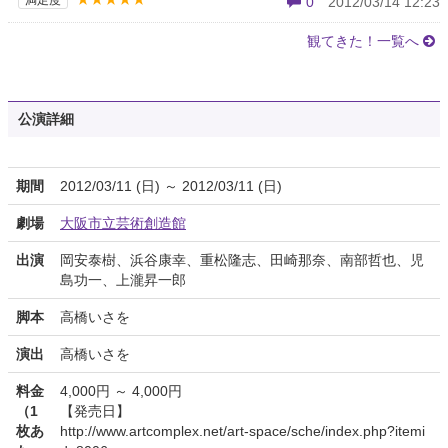
満足度
0
2012/03/14 12:23
観てきた！一覧へ
公演詳細
期間
2012/03/11 (日) ～ 2012/03/11 (日)
劇場
大阪市立芸術創造館
出演
岡安泰樹、浜谷康幸、重松隆志、田崎那奈、南部哲也、児
島功一、上瀧昇一郎
脚本
高橋いさを
演出
高橋いさを
料金
4,000円 ～ 4,000円
（1
【発売日】
枚あ
http://www.artcomplex.net/art-space/sche/index.php?itemi