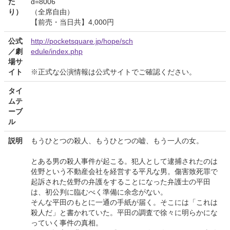
た
d=8006
り）
（全席自由）
【前売・当日共】4,000円
公式
http://pocketsquare.jp/hope/sch
／劇
edule/index.php
場サ
イト
※正式な公演情報は公式サイトでご確認ください。
タイ
ムテ
ーブ
ル
説明
もうひとつの殺人、もうひとつの嘘、もう一人の女。
とある男の殺人事件が起こる。犯人として逮捕されたのは
佐野という不動産会社を経営する平凡な男。傷害致死罪で
起訴された佐野の弁護をすることになった弁護士の平田
は、初公判に臨むべく準備に余念がない。
そんな平田のもとに一通の手紙が届く。そこには「これは
殺人だ」と書かれていた。平田の調査で徐々に明らかにな
っていく事件の真相。