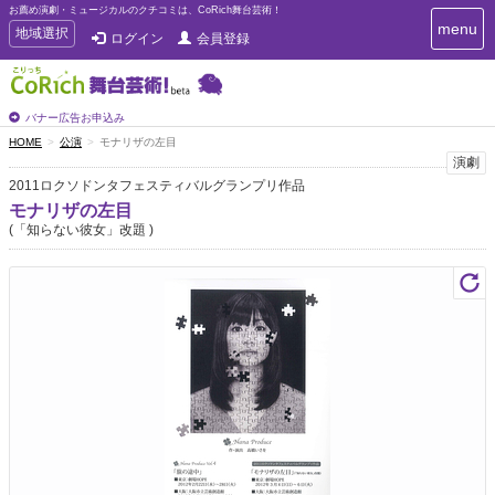
お薦め演劇・ミュージカルのクチコミは、CoRich舞台芸術！
T
menu
T
地域選択
ログイン
会員登録
o
o
g
g
g
g
l
l
バナー広告お申込み
e
e
HOME
公演
モナリザの左目
n
n
演劇
a
a
v
2011ロクソドンタフェスティバルグランプリ作品
i
v
モナリザの左目
g
i
(「知らない彼女」改題 )
a
g
t
a
i
t
o
n
i
o
n