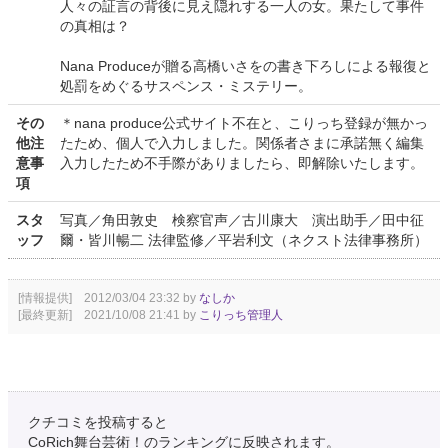
人々の証言の背後に見え隠れする一人の女。果たして事件
の真相は？
Nana Produceが贈る高橋いさをの書き下ろしによる報復と
処罰をめぐるサスペンス・ミステリー。
その
＊nana produce公式サイト不在と、こりっち登録が無かっ
他注
たため、個人で入力しました。関係者さまに承諾無く編集
意事
入力したため不手際がありましたら、即解除いたします。
項
スタ
写真／角田敦史 検察官声／古川康大 演出助手／田中征
ッフ
爾・皆川暢二 法律監修／平岩利文（ネクスト法律事務所）
[情報提供] 2012/03/04 23:32 by
なしか
[最終更新] 2021/10/08 21:41 by
こりっち管理人
クチコミを投稿すると
CoRich舞台芸術！のランキングに反映されます。