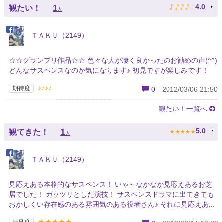
♪
♪
♪
♪
♪
1
4.0
観たい！
人
ＴＡＫＵ（2149）
☆☆グランプリ作品☆☆ 色々な人が凄く良かったのお勧めの声(^^)
どんなサスペンスなのか気になります♪ 初見ですが楽しみです！
♪♪♪♪
期待度
0
2012/03/06 21:50
観たい！一覧へ
★
★
★
★
★
1
5.0
観てきた！
人
ＴＡＫＵ（2149）
見応えある本格的なサスペンス！ いゃ～なかなか見応えあるお芝
居でした！ ガッツリとした演技！ サスペンスドラマに出てきても
おかしくい存在感のある雰囲気のある役者さん♪ それに見応えあ...
★★★★★