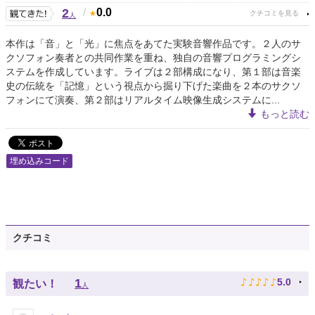
2
/
0.0
人
本作は「音」と「光」に焦点をあてた実験音響作品です。２人のサ
クソフォン奏者との共同作業を重ね、独自の音響プログラミングシ
ステムを作成しています。ライブは２部構成になり、第１部は音楽
史の伝統を「記憶」という視点から掘り下げた楽曲を２本のサクソ
フォンにて演奏、第２部はリアルタイム映像生成システムに...
もっと読む
埋め込みコード
クチコミ
♪
♪
♪
♪
♪
1
5.0
観たい！
人