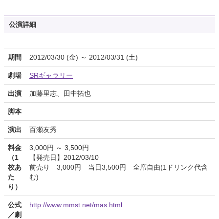
公演詳細
期間
2012/03/30 (金) ～ 2012/03/31 (土)
劇場
SRギャラリー
出演
加藤里志、田中拓也
脚本
演出
百瀬友秀
料金
3,000円 ～ 3,500円
（1
【発売日】2012/03/10
枚あ
前売り 3,000円 当日3,500円 全席自由(1ドリンク代含
た
む)
り）
公式
http://www.mmst.net/mas.html
／劇