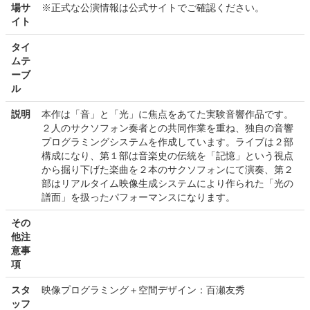
場サ
※正式な公演情報は公式サイトでご確認ください。
イト
タイ
ムテ
ーブ
ル
説明
本作は「音」と「光」に焦点をあてた実験音響作品です。
２人のサクソフォン奏者との共同作業を重ね、独自の音響
プログラミングシステムを作成しています。ライブは２部
構成になり、第１部は音楽史の伝統を「記憶」という視点
から掘り下げた楽曲を２本のサクソフォンにて演奏、第２
部はリアルタイム映像生成システムにより作られた「光の
譜面」を扱ったパフォーマンスになります。
その
他注
意事
項
スタ
映像プログラミング＋空間デザイン：百瀬友秀
ッフ