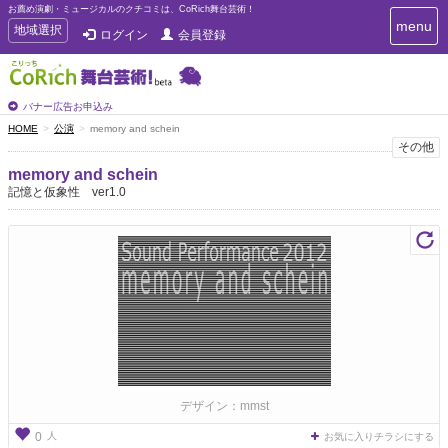
お薦め演劇・ミュージカルのクチコミは、CoRich舞台芸術！
T
menu
T
地域選択
ログイン
会員登録
o
o
g
g
g
g
l
l
バナー広告お申込み
e
e
HOME
公演
memory and schein
n
n
その他
a
a
v
memory and schein
i
v
記憶と仮象性 ver1.0
g
i
a
g
t
a
i
t
o
n
i
o
n
デザイン：mmst
人
0
お気に入りチラシにする