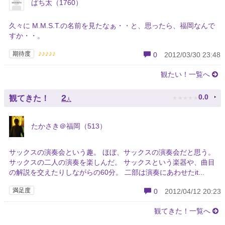
ぱち太（1760）
久々に M.M.S.T.の名前を見たなぁ・・と、思ったら、福岡なんで
すか・・。
♪♪♪♪♪
期待度
0
2012/03/30 23:48
観たい！一覧へ
★
★
★
★
★
2
0.0
観てきた！
人
たかさき＠福岡（513）
サックスの演奏会という趣。 ほぼ、サックスの演奏会だと思う。
サックスの二人の演奏を楽しんだ。 サックスという楽器や、曲目
の解説を交えたりしながらの60分。 二部は演奏にあわせたit...
満足度
0
2012/04/12 20:23
観てきた！一覧へ