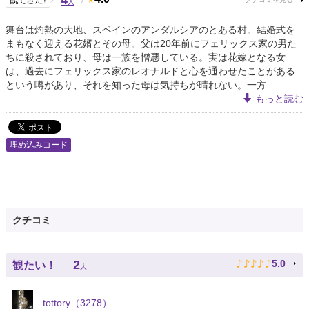
4
人
舞台は灼熱の大地、スペインのアンダルシアのとある村。結婚式を
まもなく迎える花婿とその母。父は20年前にフェリックス家の男た
ちに殺されており、母は一族を憎悪している。実は花嫁となる女
は、過去にフェリックス家のレオナルドと心を通わせたことがある
という噂があり、それを知った母は気持ちが晴れない。一方...
もっと読む
埋め込みコード
クチコミ
♪
♪
♪
♪
♪
2
5.0
観たい！
人
tottory（3278）