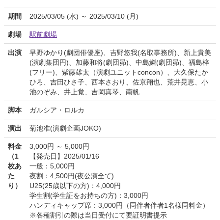
期間
2025/03/05 (水) ～ 2025/03/10 (月)
劇場
駅前劇場
出演
早野ゆかり(劇団俳優座)、吉野悠我(名取事務所)、新上貴美
(演劇集団円)、加藤和将(劇団昴)、中島鱗(劇団昴)、福島梓
(フリー)、紫藤雄太（演劇ユニットconcon）、大久保たか
ひろ、吉田ひさ子、西本さおり、佐京翔也、荒井晃恵、小
池のぞみ、井上覚、吉岡真琴、南帆
脚本
ガルシア・ロルカ
演出
菊池准(演劇企画JOKO)
料金
3,000円 ～ 5,000円
（1
【発売日】2025/01/16
枚あ
一般：5,000円
た
夜割：4,500円(夜公演全て)
り）
U25(25歳以下の方)：4,000円
学生割(学生証をお持ちの方)：3,000円
ハンディキャップ席：3,000円（同伴者伴者1名様同料金）
※各種割引の際は当日受付にて要証明書提示