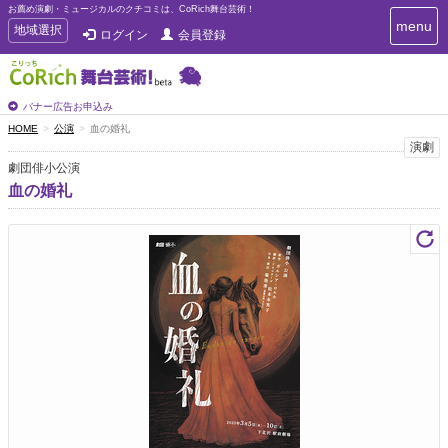
お薦め演劇・ミュージカルのクチコミは、CoRich舞台芸術！
T
menu
T
地域選択
ログイン
会員登録
o
o
g
g
g
g
l
l
バナー広告お申込み
e
e
HOME
公演
血の婚礼
n
n
演劇
a
a
v
劇団俳小公演
i
v
血の婚礼
g
i
a
g
t
a
i
t
o
n
i
o
n