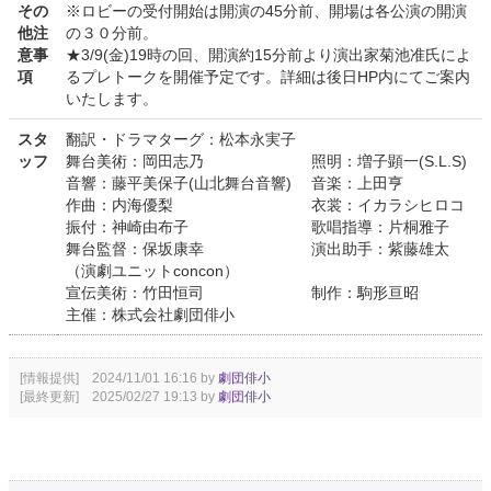
その
※ロビーの受付開始は開演の45分前、開場は各公演の開演
他注
の３０分前。
意事
★3/9(金)19時の回、開演約15分前より演出家菊池准氏によ
項
るプレトークを開催予定です。詳細は後日HP内にてご案内
いたします。
スタ
翻訳・ドラマターグ：松本永実子
ッフ
舞台美術：岡田志乃 照明：増子顕一(S.L.S)
音響：藤平美保子(山北舞台音響) 音楽：上田亨
作曲：内海優梨 衣裳：イカラシヒロコ
振付：神崎由布子 歌唱指導：片桐雅子
舞台監督：保坂康幸 演出助手：紫藤雄太
（演劇ユニットconcon）
宣伝美術：竹田恒司 制作：駒形亘昭
主催：株式会社劇団俳小
[情報提供] 2024/11/01 16:16 by
劇団俳小
[最終更新] 2025/02/27 19:13 by
劇団俳小