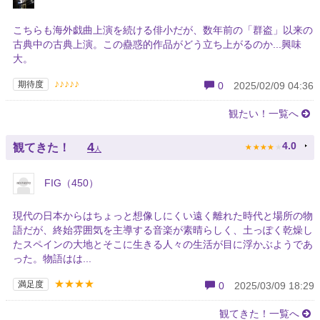
こちらも海外戯曲上演を続ける俳小だが、数年前の「群盗」以来の
古典中の古典上演。この蠱惑的作品がどう立ち上がるのか...興味
大。
♪♪♪♪♪
期待度
0
2025/02/09 04:36
観たい！一覧へ
★
★
★
★
★
4
4.0
観てきた！
人
FIG（450）
現代の日本からはちょっと想像しにくい遠く離れた時代と場所の物
語だが、終始雰囲気を主導する音楽が素晴らしく、土っぽく乾燥し
たスペインの大地とそこに生きる人々の生活が目に浮かぶようであ
った。物語はは...
★★★★
満足度
0
2025/03/09 18:29
観てきた！一覧へ