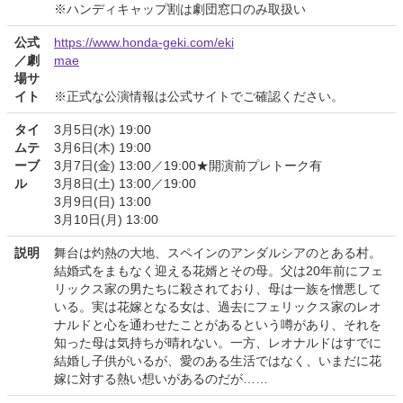
※ハンディキャップ割は劇団窓口のみ取扱い
公式
https://www.honda-geki.com/eki
／劇
mae
場サ
イト
※正式な公演情報は公式サイトでご確認ください。
タイ
3月5日(水) 19:00
ムテ
3月6日(木) 19:00
ーブ
3月7日(金) 13:00／19:00★開演前プレトーク有
ル
3月8日(土) 13:00／19:00
3月9日(日) 13:00
3月10日(月) 13:00
説明
舞台は灼熱の大地、スペインのアンダルシアのとある村。
結婚式をまもなく迎える花婿とその母。父は20年前にフェ
リックス家の男たちに殺されており、母は一族を憎悪して
いる。実は花嫁となる女は、過去にフェリックス家のレオ
ナルドと心を通わせたことがあるという噂があり、それを
知った母は気持ちが晴れない。一方、レオナルドはすでに
結婚し子供がいるが、愛のある生活ではなく、いまだに花
嫁に対する熱い想いがあるのだが……