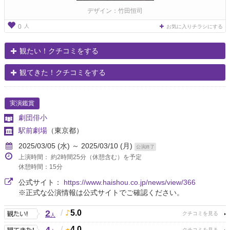
デザイン：竹田恒司
人
0
お気に入りチラシにする
観たい！クチコミをする
観てきた！クチコミをする
実演鑑賞
劇団俳小
駅前劇場
（東京都）
2025/03/05 (水) ～ 2025/03/10 (月)
公演終了
上演時間： 約2時間25分（休憩含む）を予定
休憩時間：15分
公式サイト：
https://www.haishou.co.jp/news/view/366
※正式な公演情報は公式サイトでご確認ください。
2
/
5.0
人
/
4.0