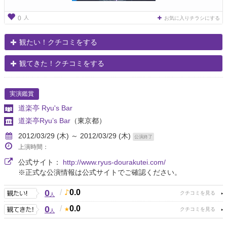
人
0
お気に入りチラシにする
観たい！クチコミをする
観てきた！クチコミをする
実演鑑賞
道楽亭 Ryu's Bar
道楽亭Ryu’s Bar
（東京都）
2012/03/29 (木) ～ 2012/03/29 (木)
公演終了
上演時間：
公式サイト：
http://www.ryus-dourakutei.com/
※正式な公演情報は公式サイトでご確認ください。
0
/
0.0
人
0
/
0.0
人