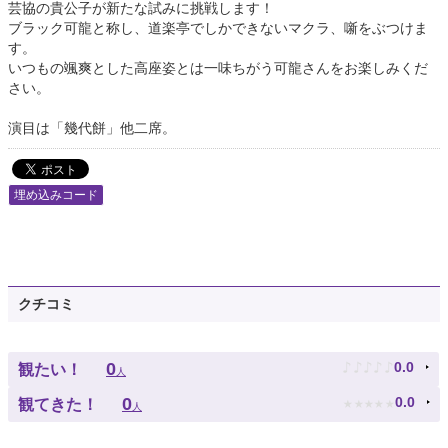
芸協の貴公子が新たな試みに挑戦します！
ブラック可龍と称し、道楽亭でしかできないマクラ、噺をぶつけま
す。
いつもの颯爽とした高座姿とは一味ちがう可龍さんをお楽しみくだ
さい。
演目は「幾代餅」他二席。
埋め込みコード
クチコミ
♪
♪
♪
♪
♪
0
0.0
観たい！
人
★
★
★
★
★
0
0.0
観てきた！
人