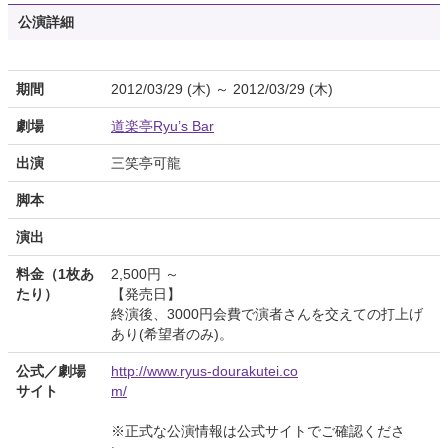
公演詳細
期間
2012/03/29 (木) ～ 2012/03/29 (木)
劇場
道楽亭Ryu’s Bar
出演
三笑亭可龍
脚本
演出
料金（1枚あ
2,500円 ～
たり）
【発売日】
終演後、3000円会費で演者さんを交えての打上げ
あり(希望者のみ)。
公式／劇場
http://www.ryus-dourakutei.co
サイト
m/
※正式な公演情報は公式サイトでご確認くださ