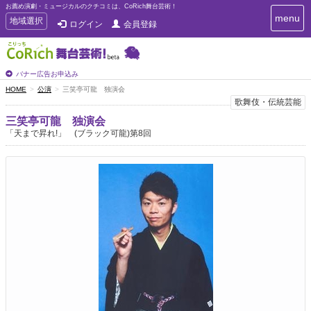
お薦め演劇・ミュージカルのクチコミは、CoRich舞台芸術！
T
menu
T
地域選択
ログイン
会員登録
o
o
g
g
g
g
l
l
バナー広告お申込み
e
e
HOME
公演
三笑亭可龍 独演会
n
n
歌舞伎・伝統芸能
a
a
v
三笑亭可龍 独演会
i
v
「天まで昇れ!」 (ブラック可龍)第8回
g
i
a
g
t
a
i
t
o
n
i
o
n