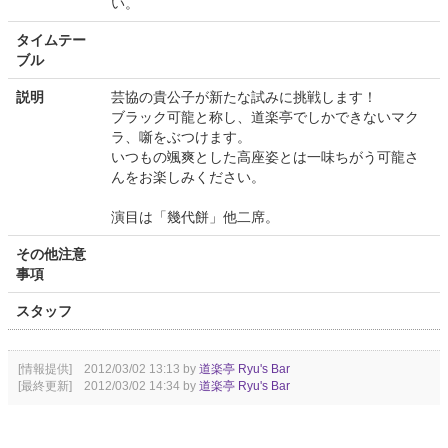
い。
タイムテー
ブル
説明
芸協の貴公子が新たな試みに挑戦します！
ブラック可龍と称し、道楽亭でしかできないマク
ラ、噺をぶつけます。
いつもの颯爽とした高座姿とは一味ちがう可龍さ
んをお楽しみください。
演目は「幾代餅」他二席。
その他注意
事項
スタッフ
[情報提供] 2012/03/02 13:13 by
道楽亭 Ryu's Bar
[最終更新] 2012/03/02 14:34 by
道楽亭 Ryu's Bar