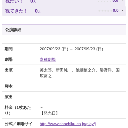
♪
♪
♪
♪
♪
0
0.0
観たい！
人
★
★
★
★
★
0
0.0
観てきた！
人
公演詳細
期間
2007/09/23 (日) ～ 2007/09/23 (日)
劇場
嘉穂劇場
出演
英太郎、新田純一、池畑慎之介、勝野洋、国
広富之
脚本
演出
料金（1枚あた
～
り）
【発売日】
公式／劇場サイ
http://www.shochiku.co.jp/play/j