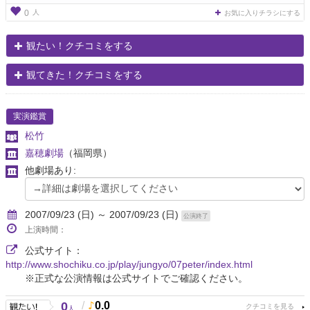
人
0
お気に入りチラシにする
観たい！クチコミをする
観てきた！クチコミをする
実演鑑賞
松竹
嘉穂劇場
（福岡県）
他劇場あり:
2007/09/23 (日) ～ 2007/09/23 (日)
公演終了
上演時間：
公式サイト：
http://www.shochiku.co.jp/play/jungyo/07peter/index.html
※正式な公演情報は公式サイトでご確認ください。
0
/
0.0
人