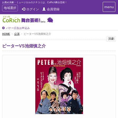
お薦め演劇・ミュージカルのクチコミは、CoRich舞台芸術！
T
menu
T
地域選択
ログイン
会員登録
o
o
g
g
g
g
l
l
バナー広告お申込み
e
e
HOME
公演
ピーターVS池畑慎之介
n
n
演劇
a
a
v
ピーターVS池畑慎之介
i
v
g
i
a
g
t
a
i
t
o
n
i
o
n