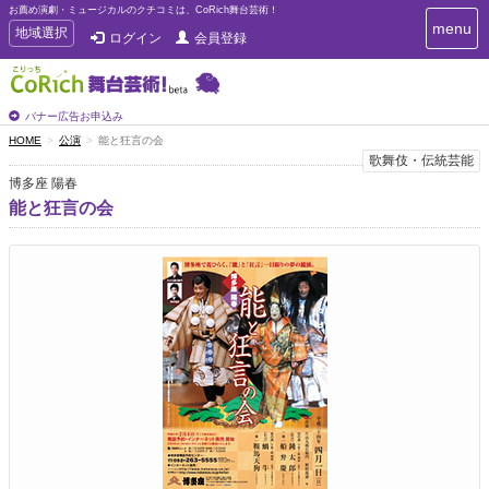
お薦め演劇・ミュージカルのクチコミは、CoRich舞台芸術！
T
menu
T
地域選択
ログイン
会員登録
o
o
g
g
g
g
l
l
バナー広告お申込み
e
e
HOME
公演
能と狂言の会
n
n
歌舞伎・伝統芸能
a
a
v
博多座 陽春
i
v
能と狂言の会
g
i
a
g
t
a
i
t
o
n
i
o
n