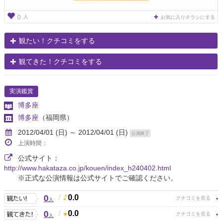
人
0
お気に入りチラシにする
観たい！クチコミをする
観てきた！クチコミをする
実演鑑賞
博多座
博多座
（福岡県）
2012/04/01 (日) ～ 2012/04/01 (日)
公演終了
上演時間：
公式サイト：
http://www.hakataza.co.jp/kouen/index_h240402.html
※正式な公演情報は公式サイトでご確認ください。
0
/
0.0
人
0
/
0.0
人