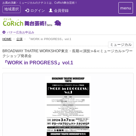
お薦め演劇・ミュージカルのクチコミは、CoRich舞台芸術！
T
menu
T
地域選択
ログイン
会員登録
o
o
g
g
g
g
l
l
バナー広告お申込み
e
e
HOME
公演
『WORK in PROGRESS』vol.1
n
n
ミュージカル
a
a
v
BROADWAY THATRE WORKSHOP東京・長期≪演技≫&≪ミュージカル≫ワー
i
クショップ発表会
v
g
i
『WORK in PROGRESS』vol.1
a
g
t
a
i
t
o
n
i
o
n