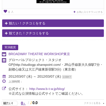
人
0
お気に入りチラシにする
観たい！クチコミをする
観てきた！クチコミをする
実演鑑賞
BROADWAY THEATRE WORKSHOP東京
グローバルプロジェクト・スタジオ
GP(http://studiogp.sharepoint.com/・JR山手線新大久保駅7分・
副都心線又は大江戸線東新宿駅3分)
（東京都）
2012/03/07 (水) ～ 2012/03/07 (水)
公演終了
上演時間：
公式サイト：
http://www.b-t-w.jp/blog/
※正式な公演情報は公式サイトでご確認ください。
0
/
0.0
人