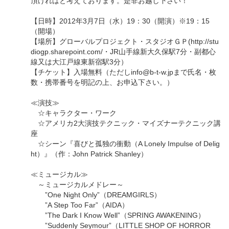
頂ければと考えております。是非お越し下さい！
【日時】2012年3月7日（水）19：30（開演）※19：15
（開場）
【場所】グローバルプロジェクト・スタジオＧＰ(http://stu
diogp.sharepoint.com/・JR山手線新大久保駅7分・副都心
線又は大江戸線東新宿駅3分）
【チケット】入場無料（ただしinfo@b-t-w.jpまで氏名・枚
数・携帯番号を明記の上、お申込下さい。）
≪演技≫
☆キャラクター・ワーク
☆アメリカ2大演技テクニック・マイズナーテクニック講
座
☆シーン『喜びと孤独の衝動（A Lonely Impulse of Delig
ht）』（作：John Patrick Shanley）
≪ミュージカル≫
～ミュージカルメドレー～
”One Night Only”（DREAMGIRLS）
”A Step Too Far”（AIDA）
”The Dark I Know Well”（SPRING AWAKENING）
”Suddenly Seymour”（LITTLE SHOP OF HORROR