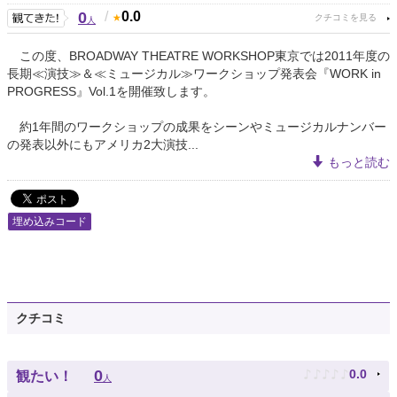
0
/
0.0
人
この度、BROADWAY THEATRE WORKSHOP東京では2011年度の
長期≪演技≫＆≪ミュージカル≫ワークショップ発表会『WORK in
PROGRESS』Vol.1を開催致します。
約1年間のワークショップの成果をシーンやミュージカルナンバー
の発表以外にもアメリカ2大演技...
もっと読む
埋め込みコード
クチコミ
♪
♪
♪
♪
♪
0
0.0
観たい！
人