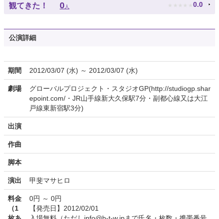
★
★
★
★
★
0
0.0
観てきた！
人
公演詳細
期間
2012/03/07 (水) ～ 2012/03/07 (水)
劇場
グローバルプロジェクト・スタジオGP(http://studiogp.shar
epoint.com/・JR山手線新大久保駅7分・副都心線又は大江
戸線東新宿駅3分)
出演
作曲
脚本
演出
甲斐マサヒロ
料金
0円 ～ 0円
（1
【発売日】2012/02/01
枚あ
入場無料（ただしinfo@b-t-w.jpまで氏名・枚数・携帯番号