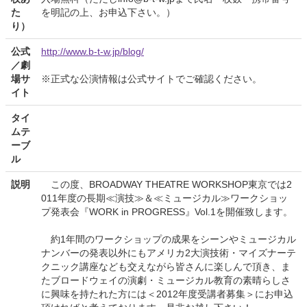
た
を明記の上、お申込下さい。）
り）
公式
http://www.b-t-w.jp/blog/
／劇
場サ
※正式な公演情報は公式サイトでご確認ください。
イト
タイ
ムテ
ーブ
ル
説明
この度、BROADWAY THEATRE WORKSHOP東京では2
011年度の長期≪演技≫＆≪ミュージカル≫ワークショッ
プ発表会『WORK in PROGRESS』Vol.1を開催致します。
約1年間のワークショップの成果をシーンやミュージカル
ナンバーの発表以外にもアメリカ2大演技術・マイズナーテ
クニック講座なども交えながら皆さんに楽しんで頂き、ま
たブロードウェイの演劇・ミュージカル教育の素晴らしさ
に興味を持たれた方には＜2012年度受講者募集＞にお申込