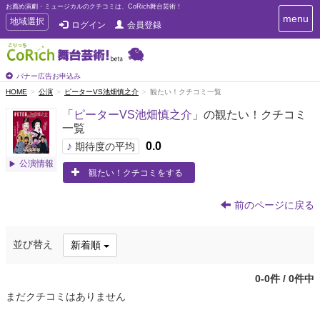
お薦め演劇・ミュージカルのクチコミは、CoRich舞台芸術！
T
menu
T
地域選択
ログイン
会員登録
o
o
g
g
g
g
l
l
バナー広告お申込み
e
e
HOME
公演
ピーターVS池畑慎之介
観たい！クチコミ一覧
n
n
a
「
ピーターVS池畑慎之介
」の観たい！クチコミ
a
v
一覧
i
v
g
♪
0.0
i
期待度の平均
a
g
公演情報
t
観たい！クチコミをする
a
i
t
o
n
i
前のページに戻る
o
n
並び替え
新着順
0-0件 / 0件中
まだクチコミはありません