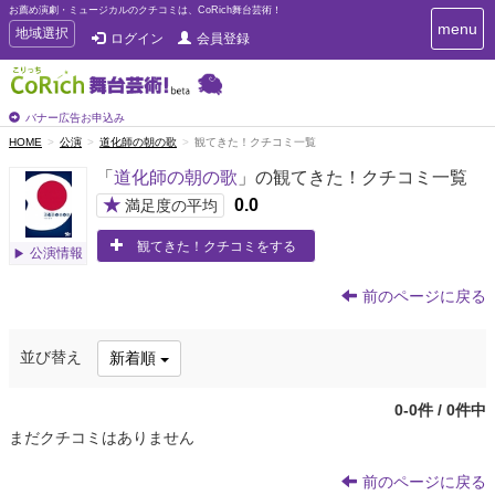
お薦め演劇・ミュージカルのクチコミは、CoRich舞台芸術！
T
menu
T
地域選択
ログイン
会員登録
o
o
g
g
g
g
l
l
バナー広告お申込み
e
e
HOME
公演
道化師の朝の歌
観てきた！クチコミ一覧
n
n
a
「
道化師の朝の歌
」の観てきた！クチコミ一覧
a
v
i
v
★
0.0
満足度の平均
g
i
a
観てきた！クチコミをする
g
公演情報
t
a
i
t
o
前のページに戻る
n
i
o
並び替え
新着順
n
0-0件 / 0件中
まだクチコミはありません
前のページに戻る