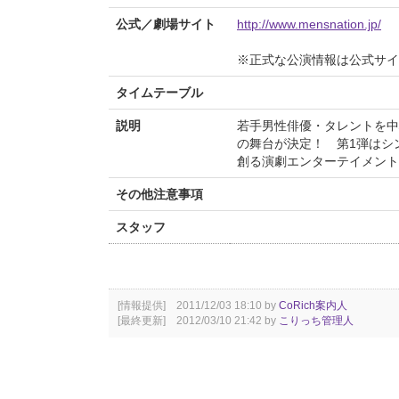
公式／劇場サイト
http://www.mensnation.jp/
※正式な公演情報は公式サ
タイムテーブル
説明
若手男性俳優・タレントを中
の舞台が決定！ 第1弾はシ
創る演劇エンターテイメント !
その他注意事項
スタッフ
[情報提供] 2011/12/03 18:10 by
CoRich案内人
[最終更新] 2012/03/10 21:42 by
こりっち管理人