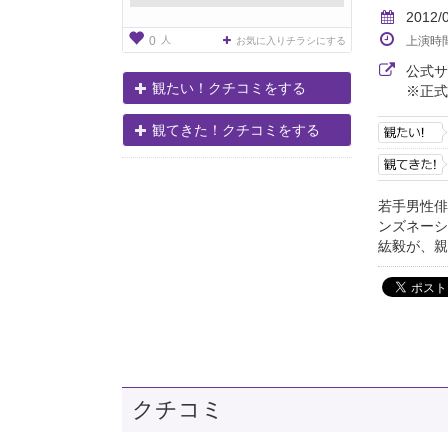
2012/
人
上演時
0
お気に入りチラシにする
公式
観たい！クチコミをする
※正式
観てきた！クチコミをする
若手男性俳
ンズネーシ
紘毅が、親
クチコミ