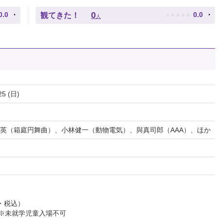
★
★
★
★
★
0
0.0
0.0
観てきた！
人
25 (日)
英（箱庭円舞曲）、小林健一（動物電気）、與真司郎（AAA）、ほか
定・税込）
 ※未就学児童入場不可