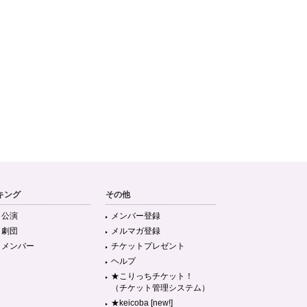
キング
その他
目公演
メンバー登録
目劇団
メルマガ登録
目メンバー
チケットプレゼント
ヘルプ
★こりっちチケット！
（チケット管理システム）
★keicoba [new!]