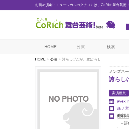
お薦め演劇・ミュージカルのクチコミは、CoRich舞台芸術
HOME
公演
検索
HOME
公演
誇らしげだが、空(から)。
メンズネー
誇らし
実演鑑賞
avex l
森ノ宮
他劇場