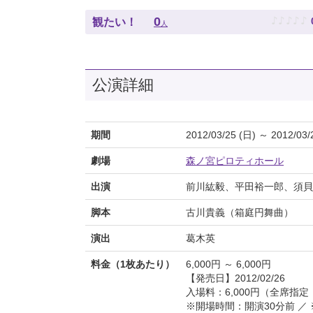
♪
♪
♪
♪
♪
0
観たい！
人
公演詳細
期間
2012/03/25 (日) ～ 2012/03/
劇場
森ノ宮ピロティホール
出演
前川紘毅、平田裕一郎、須貝
脚本
古川貴義（箱庭円舞曲）
演出
葛木英
料金（1枚あたり）
6,000円 ～ 6,000円
【発売日】2012/02/26
入場料：6,000円（全席指
※開場時間：開演30分前 ／