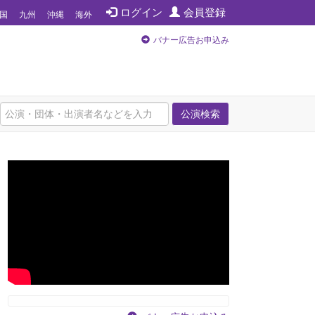
ログイン
会員登録
国
九州
沖縄
海外
バナー広告お申込み
公演検索