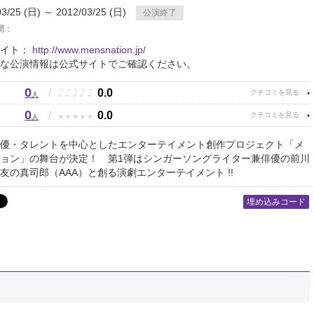
03/25 (日) ～ 2012/03/25 (日)
公演終了
間：
サイト：
http://www.mensnation.jp/
な公演情報は公式サイトでご確認ください。
0
♪
♪
♪
♪
♪
/
0.0
人
0
★
★
★
★
★
/
0.0
人
優・タレントを中心としたエンターテイメント創作プロジェクト「メ
ョン」の舞台が決定！ 第1弾はシンガーソングライター兼俳優の前川
友の真司郎（AAA）と創る演劇エンターテイメント !!
埋め込みコード