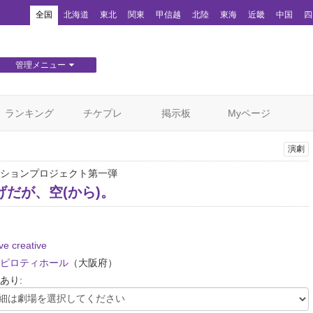
！
全国
北海道
東北
関東
甲信越
北陸
東海
近畿
中国
四
管理メニュー
団体WEBサイト管理
顧客管理
ランキング
チケプレ
掲示板
Myページ
演劇
ションプロジェクト第一弾
げだが、空(から)。
ive creative
ピロティホール
（大阪府）
あり: