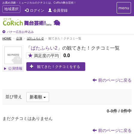
お薦め演劇・ミュージカルのクチコミは、CoRich舞台芸術！
T
menu
T
地域選択
ログイン
会員登録
o
o
g
g
g
g
l
l
バナー広告お申込み
e
e
HOME
公演
ばたふらい2
観てきた！クチコミ一覧
n
n
a
「
ばたふらい2
」の観てきた！クチコミ一覧
a
v
i
v
★
0.0
満足度の平均
g
i
a
観てきた！クチコミをする
g
公演情報
t
a
i
t
o
前のページに戻る
n
i
o
並び替え
新着順
n
0-0件 / 0件中
まだクチコミはありません
前のページに戻る