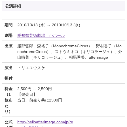
公演詳細
期間
2010/10/13 (水) ～ 2010/10/13 (水)
劇場
愛知県芸術劇場 小ホール
出演
服部哲郎、森裕子（MonochromeCircus）、野村香子（Mo
nochromeCircus）、ストウミキコ（キリコラージュ）、外
山晴菜（キリコラージュ）、相馬秀美、afterimage
演出
トリエユウスケ
振付
料金
2,500円 ～ 2,500円
（1
【発売日】
枚あ
当日、前売り共に2500円
た
り）
公式
http://helloafterimage.com/jp/re