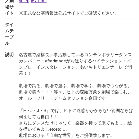
／劇
sult/pg57.html
場サ
イト
※正式な公演情報は公式サイトでご確認ください。
タイ
ムテ
ーブ
ル
説明
名古屋で結構長い事活動しているコンテンポラリーダンス
カンパニー・afterimageがお送りするハイテンション・イ
ンプロ・インスタレーション、あいちトリエンナーレで開
幕！！
劇場で踊る、劇場で遊ぶ、劇場で学ぶ、劇場でつながる、
劇場で笑う・・・等々、ヒトの森羅万象を劇場で楽しむ、
オール・フリー・ジャムセッション企画です！
『F・J・J・S』では、ヒトに迷惑がかからない範囲ならば
何をしても自由！！
さらにダンスだけじゃなく、楽器を持って来てもよし、絵
を描いてもよしetcetc…、
劇場における「自由な世界」をご提供致します。