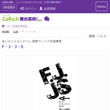
お薦め演劇・ミュージカルのクチコミは、CoRich舞台芸術！
T
menu
T
地域選択
ログイン
会員登録
o
o
g
g
g
g
l
l
バナー広告お申込み
e
e
HOME
公演
F・J・J・S
n
n
舞踊・バレエ
a
a
v
あいちトリエンナーレ 祝祭ウィーク共催事業
i
v
F・J・J・S
g
i
a
g
t
a
i
t
o
n
i
o
n