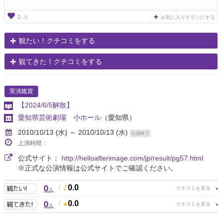
人
0
お気に入りチラシにする
観たい！クチコミをする
観てきた！クチコミをする
実演鑑賞
【2024/6/5解散】
愛知県芸術劇場 小ホール
（愛知県）
2010/10/13 (水) ～ 2010/10/13 (水)
公演終了
上演時間：
公式サイト：
http://helloafterimage.com/jp/result/pg57.html
※正式な公演情報は公式サイトでご確認ください。
0
/
0.0
人
0
/
0.0
人