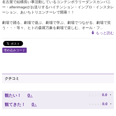
名古屋で結構長い事活動しているコンテンポラリーダンスカンパニ
ー・afterimageがお送りするハイテンション・インプロ・インスタレ
ーション、あいちトリエンナーレで開幕！！
劇場で踊る、劇場で遊ぶ、劇場で学ぶ、劇場でつながる、劇場で笑
う・・・等々、ヒトの森羅万象を劇場で楽しむ、オール・フ...
もっと読む
埋め込みコード
クチコミ
♪
♪
♪
♪
♪
0
0.0
観たい！
人
★
★
★
★
★
0
0.0
観てきた！
人