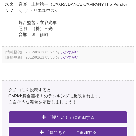
スタ
音楽：上村祐一（CAKRA DANCE CAMPANY,The Pondor
ッフ
s）／トリエユウスケ
舞台監督：衣谷光軍
照明：（株）三光
音響：堀口修司
[情報提供] 2012/02/13 05:24 by
いかすがい
[最終更新] 2012/02/13 05:35 by
いかすがい
クチコミを投稿すると
CoRich舞台芸術！のランキングに反映されます。
面白そうな舞台を応援しましょう！
「観たい！」に追加する
「観てきた！」に追加する