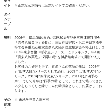
場サ
イト
※正式な公演情報は公式サイトでご確認ください。
タイ
ムテ
ーブ
ル
説明
2006年、博品館劇場での高座30周年記念三夜連続独演会
「喜多八膝栗毛」を期に、三田春日寄席～お江戸日本橋亭
等で会を重ねた柳家喜多八の隔月自主独演会を格上げし、2
007年東京音協〈噺小屋シリーズ〉にドッキング、年4回
「喜多八膝栗毛」“四季の巻”を博品館劇場にて開催いたし
ました。
お客様のご好評を得て、喜多さんの落語の旅は、2008年
も“四季の陣”シリーズとして続行、2009年は“四季の宵”シ
リーズ、2010年“四季の風”シリーズ、2011年は“四季の
声”、そして今年は“四季の瞬”として、これまで培ってきた
ネタをじっくりと練りこんだ独演会として、お届けしてお
ります。
その
※ 未就学児童入場不可
他注