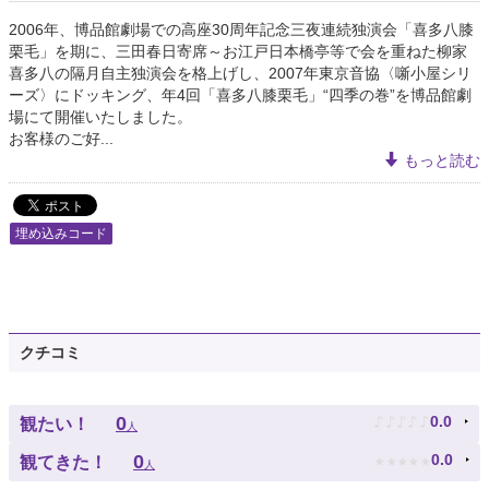
2006年、博品館劇場での高座30周年記念三夜連続独演会「喜多八膝
栗毛」を期に、三田春日寄席～お江戸日本橋亭等で会を重ねた柳家
喜多八の隔月自主独演会を格上げし、2007年東京音協〈噺小屋シリ
ーズ〉にドッキング、年4回「喜多八膝栗毛」“四季の巻”を博品館劇
場にて開催いたしました。
お客様のご好...
もっと読む
埋め込みコード
クチコミ
♪
♪
♪
♪
♪
0
0.0
観たい！
人
★
★
★
★
★
0
0.0
観てきた！
人