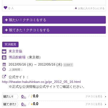
人
0
お気に入りチラシにする
観たい！クチコミをする
観てきた！クチコミをする
実演鑑賞
東京音協
博品館劇場
（東京都）
2012/05/16 (水) ～ 2012/05/16 (水)
公演終了
上演時間：
公式サイト：
http://theater.hakuhinkan.co.jp/pr_2012_05_16.html
※正式な公演情報は公式サイトでご確認ください。
0
/
0.0
人
0
/
0.0
人