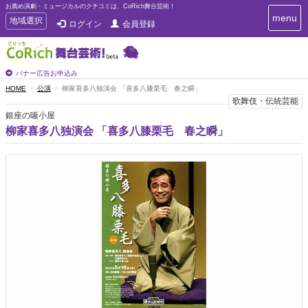
お薦め演劇・ミュージカルのクチコミは、CoRich舞台芸術！
T
menu
T
地域選択
ログイン
会員登録
o
o
g
g
g
g
l
l
バナー広告お申込み
e
e
HOME
公演
柳家喜多八独演会 「喜多八膝栗毛 春之瞬」
n
n
歌舞伎・伝統芸能
a
a
v
銀座の噺小屋
i
v
柳家喜多八独演会 「喜多八膝栗毛 春之瞬」
g
i
a
g
t
a
i
t
o
n
i
o
n