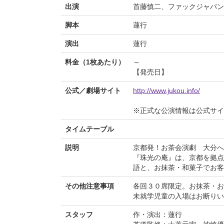
出演
首藤慎二、ファックジャパン
脚本
蓮行
演出
蓮行
料金（1枚あたり）
～
【発売日】
公式／劇場サイト
http://www.jukou.info/
※正式な公演情報は公式サ
タイムテーブル
説明
京都発！お茶会演劇 大分へ
『珠光の庵』は、京都を拠点
語と、お抹茶・和菓子でお客
その他注意事項
各回３０席限定。お抹茶・お
未就学児童の入場はお断りい
スタッフ
作・演出：蓮行