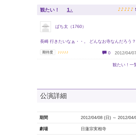
♪
♪
♪
♪
♪
1
観たい！
人
ぱち太（1760）
長崎 行きたいなぁ・・。 どんなお寺なんだろう？
♪♪♪♪♪
期待度
0
2012/04/07
観たい！一
公演詳細
期間
2012/04/08 (日) ～ 2012/04/
劇場
日蓮宗実相寺