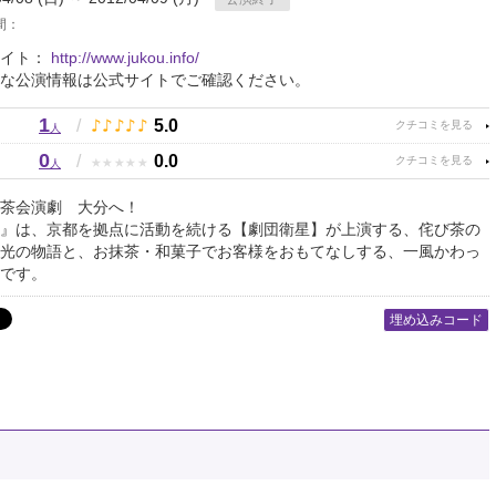
間：
サイト：
http://www.jukou.info/
な公演情報は公式サイトでご確認ください。
1
♪
♪
♪
♪
♪
/
5.0
人
0
★
★
★
★
★
/
0.0
人
茶会演劇 大分へ！
』は、京都を拠点に活動を続ける【劇団衛星】が上演する、侘び茶の
光の物語と、お抹茶・和菓子でお客様をおもてなしする、一風かわっ
です。
埋め込みコード