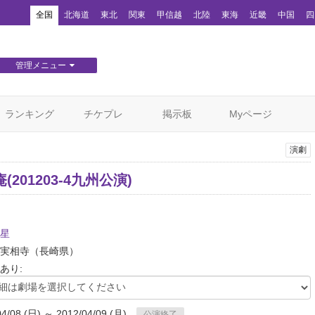
！
全国
北海道
東北
関東
甲信越
北陸
東海
近畿
中国
四
管理メニュー
団体WEBサイト管理
顧客管理
ランキング
チケプレ
掲示板
Myページ
演劇
(201203-4九州公演)
星
実相寺
（長崎県）
あり:
04/08 (日) ～ 2012/04/09 (月)
公演終了