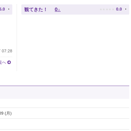
★
★
★
★
★
0
5.0
0.0
観てきた！
人
 07:28
覧へ
09 (月)