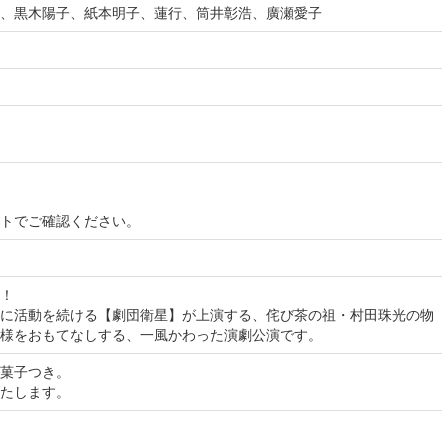
、黒木陽子、紙本明子、蓮行、筒井彰浩、廣瀬愛子
イトでご確認ください。
！
に活動を続ける【劇団衛星】が上演する、侘び茶の祖・村田珠光の物
様をおもてなしする、一風かわった演劇公演です。
菓子つき。
たします。