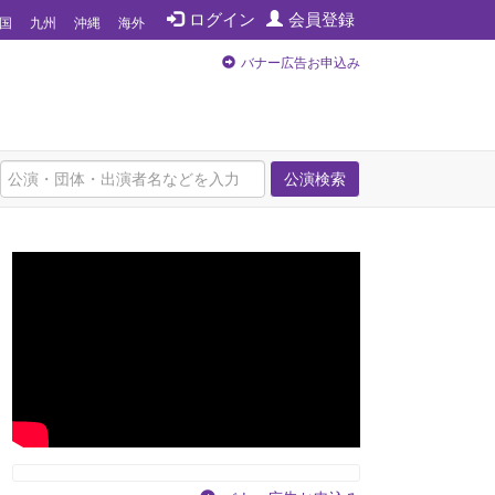
ログイン
会員登録
国
九州
沖縄
海外
バナー広告お申込み
公演検索