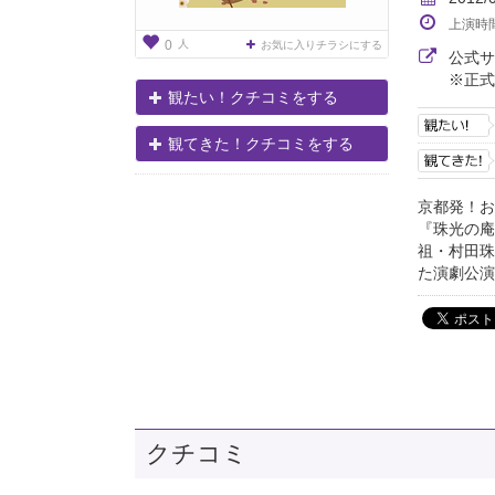
上演時
人
0
お気に入りチラシにする
公式
※正式
観たい！クチコミをする
観てきた！クチコミをする
京都発！お
『珠光の庵
祖・村田珠
た演劇公演
クチコミ