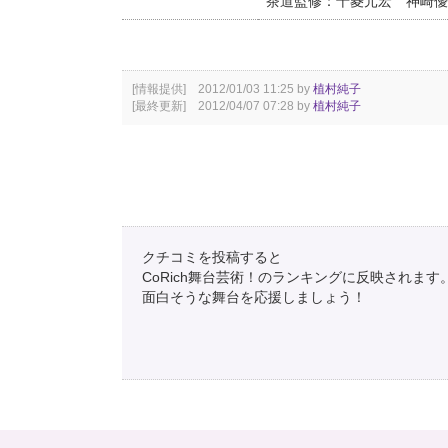
茶道監修：十菱元宏 神崎優
[情報提供] 2012/01/03 11:25 by
植村純子
[最終更新] 2012/04/07 07:28 by
植村純子
クチコミを投稿すると
CoRich舞台芸術！のランキングに反映されます
面白そうな舞台を応援しましょう！