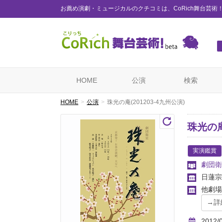
お薦め演劇・ミュージカルのクチコミは、CoRich舞台芸術
HOME
公演
検索
HOME
公演
珠光の庵(201203-4九州公演)
珠光の庵
実演鑑賞
劇団衛
日蓮宗
他劇場
2012/